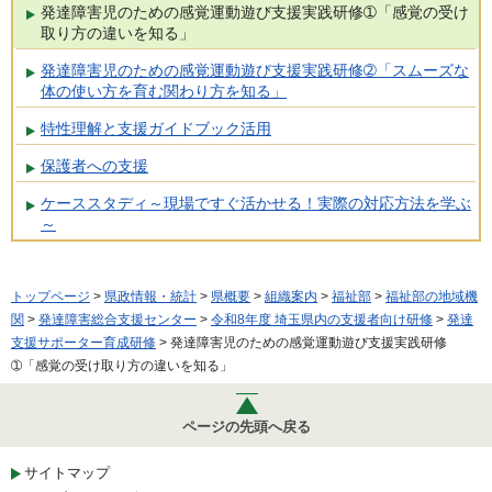
発達障害児のための感覚運動遊び支援実践研修➀「感覚の受け
取り方の違いを知る」
発達障害児のための感覚運動遊び支援実践研修➁「スムーズな
体の使い方を育む関わり方を知る」
特性理解と支援ガイドブック活用
保護者への支援
ケーススタディ～現場ですぐ活かせる！実際の対応方法を学ぶ
～
トップページ
>
県政情報・統計
>
県概要
>
組織案内
>
福祉部
>
福祉部の地域機
関
>
発達障害総合支援センター
>
令和8年度 埼玉県内の支援者向け研修
>
発達
支援サポーター育成研修
> 発達障害児のための感覚運動遊び支援実践研修
➀「感覚の受け取り方の違いを知る」
ページの先頭へ戻る
サイトマップ