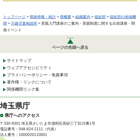
トップページ
>
県政情報・統計
>
県概要
>
組織案内
>
福祉部
>
福祉部の地域機
関
>
川越児童相談所
> 里親入門講座のご案内・里親制度に関する出前講座・関
係イベント
ページの先頭へ戻る
サイトマップ
ウェブアクセシビリティ
プライバシーポリシー・免責事項
著作権・リンクについて
関係機関リンク集
埼玉県庁
県庁へのアクセス
〒330-9301 埼玉県さいたま市浦和区高砂三丁目15番1号
電話番号：048-824-2111（代表）
法人番号：1000020110001