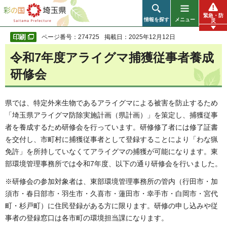
彩の国 埼玉県
緊急・防
情報を探す
メニュー
災
ページ番号：274725
掲載日：2025年12月12日
令和7年度アライグマ捕獲従事者養成
研修会
県では、特定外来生物であるアライグマによる被害を防止するため
「埼玉県アライグマ防除実施計画（県計画）」を策定し、捕獲従事
者を養成するため研修会を行っています。研修修了者には修了証書
を交付し、市町村に捕獲従事者として登録することにより「わな猟
免許」を所持していなくてアライグマの捕獲が可能になります。東
部環境管理事務所では令和7年度、以下の通り研修会を行いました。
※研修会の参加対象者は、東部環境管理事務所の管内（行田市・加
須市・春日部市・羽生市・久喜市・蓮田市・幸手市・白岡市・宮代
町・杉戸町）に住民登録がある方に限ります。研修の申し込みや従
事者の登録窓口は各市町の環境担当課になります。