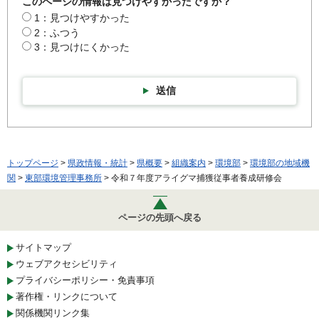
このページの情報は見つけやすかったですか？
1：見つけやすかった
2：ふつう
3：見つけにくかった
送信
トップページ
>
県政情報・統計
>
県概要
>
組織案内
>
環境部
>
環境部の地域機
関
>
東部環境管理事務所
> 令和７年度アライグマ捕獲従事者養成研修会
ページの先頭へ戻る
サイトマップ
ウェブアクセシビリティ
プライバシーポリシー・免責事項
著作権・リンクについて
関係機関リンク集