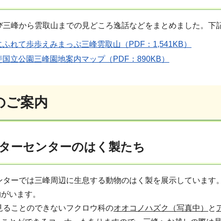
び三峰から雲取山までの見どころ逸話などをまとめました。下
ふれて歩歩えみまっぷ三峰雲取山（PDF：1,541KB）
国立公園三峰園地案内マップ（PDF：890KB）
のご案内
ターセンターのはく製たち
ンターでは三峰周辺に生息する動物のはく製を展示しています
物がいます。
見ることのできないフクロウ科の
オオコノハズク（写真中）
と