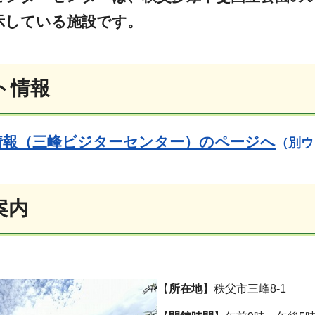
示している施設です。
ト情報
情報（三峰ビジターセンター）のページへ
（別ウ
案内
【
所在地
】秩父市三峰8-1