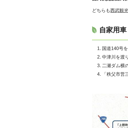
どちらも
西武観光
自家用車
国道140号
中津川を渡
二瀬ダム横
「秩父市営