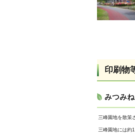
印刷物
みつみね
三峰園地を散策
三峰園地には約1