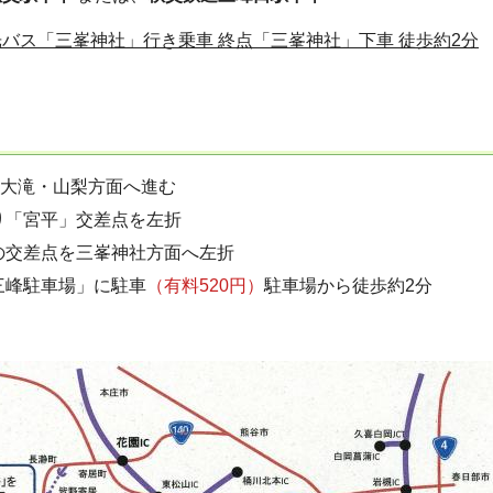
バス「三峯神社」行き乗車 終点「三峯神社」下車 徒歩約2分
を大滝・山梨方面へ進む
り「宮平」交差点を左折
の交差点を三峯神社方面へ左折
三峰駐車場」に駐車
（有料520円）
駐車場から徒歩約2分