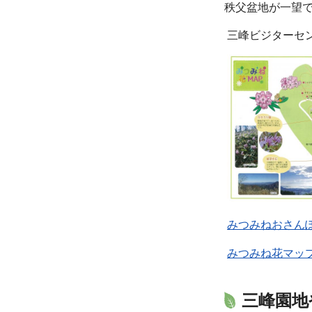
秩父盆地が一望
三峰ビジターセ
みつみねおさんぽ
みつみね花マップ
三峰園地