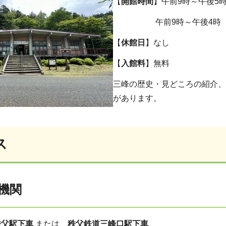
【
開館時間
】午前9時～午後5
午前9時～午後4時
【
休館日
】なし
【
入館料
】無料
三峰の歴史・見どころの紹介、
があります。
ス
機関
秩父駅下車
または、
秩父鉄道三峰口駅下車