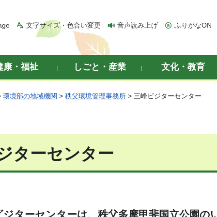
age
文字サイズ・色合い変更
音声読み上げ
ふりがなON
健康・福祉
しごと・産業
文化・教育
>
環境部の地域機関
>
秩父環境管理事務所
> 三峰ビジターセンター
ジターセンター
ビジターセンターは、秩父多摩甲斐国立公園の