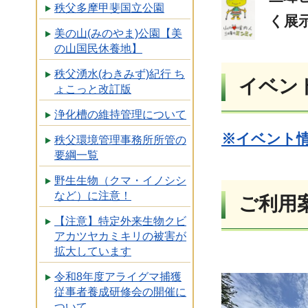
秩父多摩甲斐国立公園
く展
美の山(みのやま)公園【美
の山国民休養地】
秩父湧水(わきみず)紀行 ち
イベン
ょこっと改訂版
浄化槽の維持管理について
※イベント
秩父環境管理事務所所管の
要綱一覧
野生生物（クマ・イノシシ
など）に注意！
ご利用
【注意】特定外来生物クビ
アカツヤカミキリの被害が
拡大しています
令和8年度アライグマ捕獲
従事者養成研修会の開催に
ついて