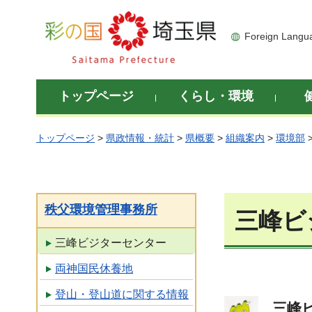
彩の国 埼玉県
Foreign Langu
トップページ
くらし・環境
トップページ
>
県政情報・統計
>
県概要
>
組織案内
>
環境部
秩父環境管理事務所
三峰ビ
三峰ビジターセンター
両神国民休養地
登山・登山道に関する情報
三峰