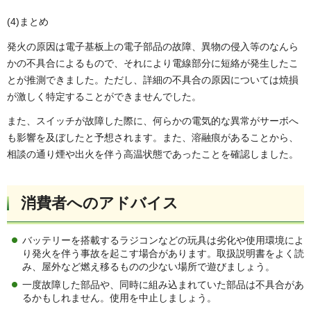
(4)まとめ
発火の原因は電子基板上の電子部品の故障、異物の侵入等のなんら
かの不具合によるもので、それにより電線部分に短絡が発生したこ
とが推測できました。ただし、詳細の不具合の原因については焼損
が激しく特定することができませんでした。
また、スイッチが故障した際に、何らかの電気的な異常がサーボへ
も影響を及ぼしたと予想されます。また、溶融痕があることから、
相談の通り煙や出火を伴う高温状態であったことを確認しました。
消費者へのアドバイス
バッテリーを搭載するラジコンなどの玩具は劣化や使用環境によ
り発火を伴う事故を起こす場合があります。取扱説明書をよく読
み、屋外など燃え移るものの少ない場所で遊びましょう。
一度故障した部品や、同時に組み込まれていた部品は不具合があ
るかもしれません。使用を中止しましょう。