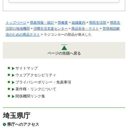
トップページ
>
県政情報・統計
>
県概要
>
組織案内
>
県民生活部
>
県民生
活部の地域機関
>
消費生活支援センター
>
商品安全・テスト
>
苦情相談解
決のための商品テスト
> ラジコンカーの部品が発火した
ページの先頭へ戻る
サイトマップ
ウェブアクセシビリティ
プライバシーポリシー・免責事項
著作権・リンクについて
関係機関リンク集
埼玉県庁
県庁へのアクセス