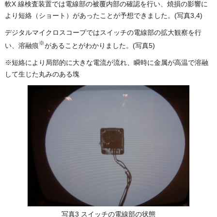
軟X 線検査装置では電線部の被覆内部の確認を行い、焼損の影響に
より短絡（ショート）があったことが予想できました。(写真3,4)
デジタルマイクロスコープではスイッチの電線部の拡大観察を行
※
い、溶融痕
があることがわかりました。(写真5)
※短絡により局部的に大きな電流が流れ、瞬時に金属が高温で溶融
して生じた丸みのある塊
写真3 スイッチの電線部の状態