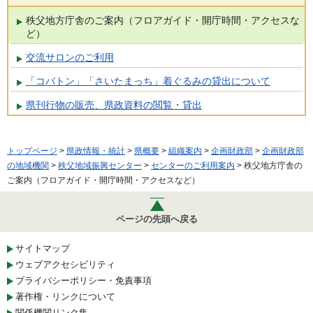
秩父地方庁舎のご案内（フロアガイド・開庁時間・アクセスな
ど）
交流サロンのご利用
「コバトン」「さいたまっち」着ぐるみの貸出について
県刊行物の販売、県政資料の閲覧・貸出
トップページ
>
県政情報・統計
>
県概要
>
組織案内
>
企画財政部
>
企画財政部
の地域機関
>
秩父地域振興センター
>
センターのご利用案内
> 秩父地方庁舎の
ご案内（フロアガイド・開庁時間・アクセスなど）
ページの先頭へ戻る
サイトマップ
ウェブアクセシビリティ
プライバシーポリシー・免責事項
著作権・リンクについて
関係機関リンク集