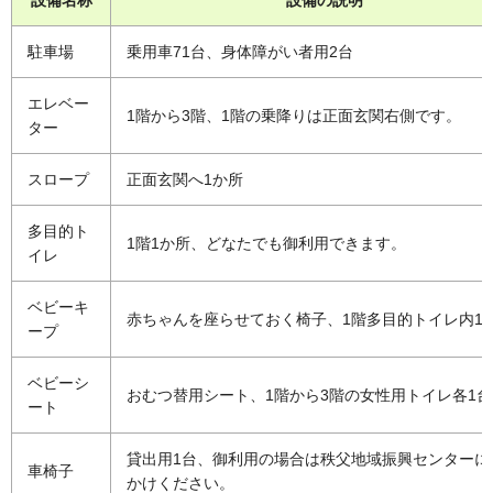
設備名称
設備の説明
駐車場
乗用車71台、身体障がい者用2台
エレベー
1階から3階、1階の乗降りは正面玄関右側です。
ター
スロープ
正面玄関へ1か所
多目的ト
1階1か所、どなたでも御利用できます。
イレ
ベビーキ
赤ちゃんを座らせておく椅子、1階多目的トイレ内1
ープ
ベビーシ
おむつ替用シート、1階から3階の女性用トイレ各1台
ート
貸出用1台、御利用の場合は秩父地域振興センターに
車椅子
かけください。