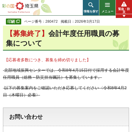
彩の国 埼玉県
緊急・防
情報を探す
メニュー
災
ページ番号：280472
掲載日：2026年3月17日
【募集終了】
会計年度任用職員の募
集について
【応募者多数につき、募集を締め切りました】
北部地域振興センターでは、令和8年4月15日付で採用する会計年度
任用職員（総務・防災担当嘱託）を募集しています。
以下の募集案内をご確認いただき応募してください〈令和8年4月2
日（木曜日）必着〉
お問い合わせ