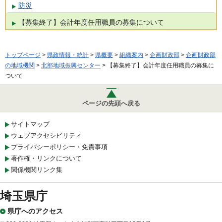
防災
【募集終了】会計年度任用職員の募集について
トップページ
>
県政情報・統計
>
県概要
>
組織案内
>
企画財政部
>
企画財政部
の地域機関
>
北部地域振興センター
> 【募集終了】会計年度任用職員の募集に
ついて
ページの先頭へ戻る
サイトマップ
ウェブアクセシビリティ
プライバシーポリシー・免責事項
著作権・リンクについて
関係機関リンク集
埼玉県庁
県庁へのアクセス