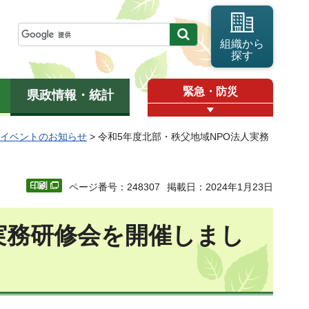
組織から
探す
緊急・防災
県政情報・統計
Oイベントのお知らせ
> 令和5年度北部・秩父地域NPO法人実務
ページ番号：248307
掲載日：2024年1月23日
実務研修会を開催しまし