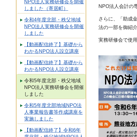
NPO法人実務研修会を開催
NPO法人会計の
しました（寄居町）
さらに、「助成
令和4年度北部・秩父地域
NPO法人実務研修会を開催
法の一部を御紹
しました
実務研修会で使用
【動画配信終了】基礎から
わかるNPO法人設立講座
【動画配信終了】基礎から
わかるNPO法人設立講座
令和5年度北部・秩父地域
NPO法人実務研修会を開催
しました
令和5年度北部地域NPO法
人事業報告書等作成講座を
実施しました
【動画配信終了】令和6年
度北部・秩父地域NPO法人