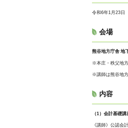
令和6年1月23日
会場
熊谷地方庁舎 地
※本庄・秩父地方
※講師は熊谷地
内容
（1）会計基礎講
《講師》公認会計