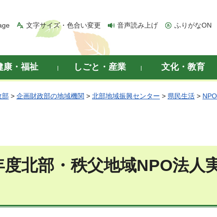
age
文字サイズ・色合い変更
音声読み上げ
ふりがなON
健康・福祉
しごと・産業
文化・教育
政部
>
企画財政部の地域機関
>
北部地域振興センター
>
県民生活
>
NP
年度北部・秩父地域NPO法人