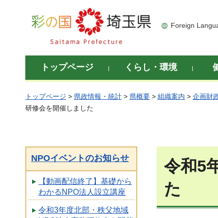
彩の国 埼玉県
Foreign Langu
トップページ
くらし・環境
トップページ
>
県政情報・統計
>
県概要
>
組織案内
>
企画財
研修会を開催しました
NPOイベントのお知らせ
令和5
【動画配信終了】基礎から
た
わかるNPO法人設立講座
令和3年度北部・秩父地域