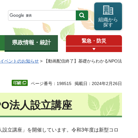
組織から
探す
緊急・防災
県政情報・統計
Oイベントのお知らせ
> 【動画配信終了】基礎からわかるNPO法
ページ番号：198515
掲載日：2024年2月26日
PO法人設立講座
人設立講座」を開催しています。令和3年度は新型コロ