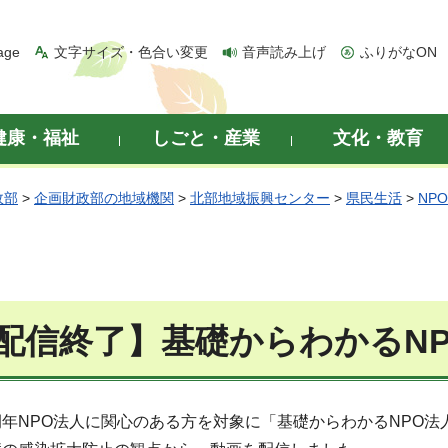
age
文字サイズ・色合い変更
音声読み上げ
ふりがなON
健康・福祉
しごと・産業
文化・教育
政部
>
企画財政部の地域機関
>
北部地域振興センター
>
県民生活
>
NP
配信終了】基礎からわかるN
年NPO法人に関心のある方を対象に「基礎からわかるNPO法