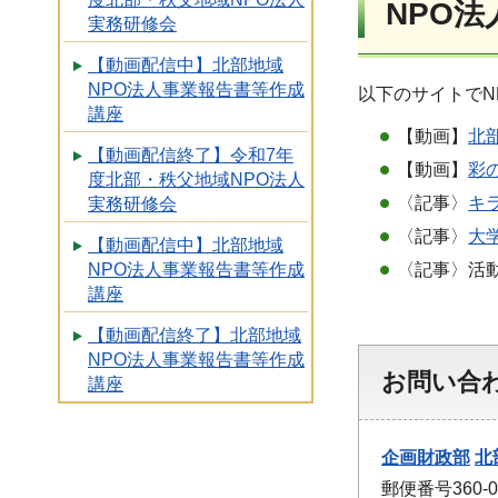
NPO
実務研修会
【動画配信中】北部地域
NPO法人事業報告書等作成
以下のサイトでN
講座
【動画】
北
【動画配信終了】令和7年
【動画】
彩
度北部・秩父地域NPO法人
〈記事〉
キ
実務研修会
〈記事〉
大
【動画配信中】北部地域
〈記事〉活
NPO法人事業報告書等作成
講座
【動画配信終了】北部地域
NPO法人事業報告書等作成
お問い合
講座
企画財政部
北
郵便番号360