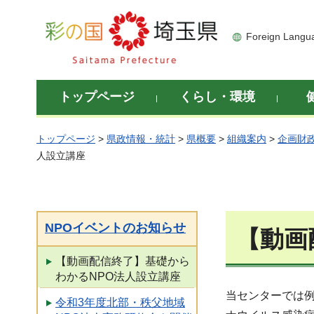
彩の国 埼玉県
Foreign Langu
トップページ
くらし・環境
トップページ
>
県政情報・統計
>
県概要
>
組織案内
>
企画財
人設立講座
NPOイベントのお知らせ
【動画
【動画配信終了】基礎から
わかるNPO法人設立講座
当センターでは例
令和3年度北部・秩父地域