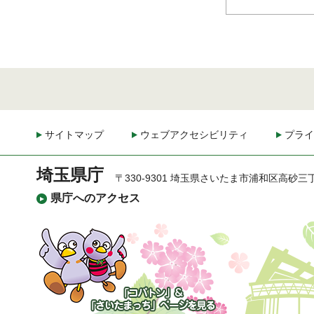
サイトマップ
ウェブアクセシビリティ
プライ
埼玉県庁
〒330-9301 埼玉県さいたま市浦和区高砂三
県庁へのアクセス
「コバトン」&「さいた