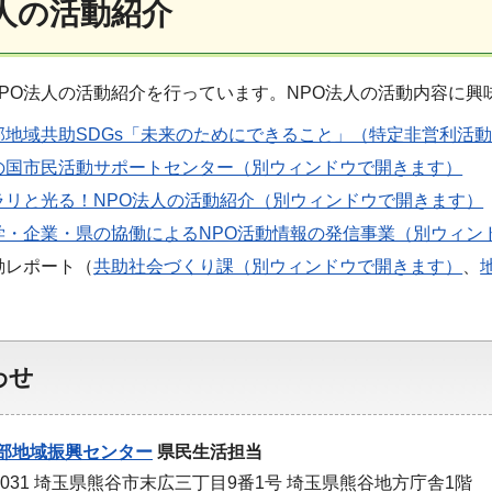
法人の活動紹介
PO法人の活動紹介を行っています。NPO法人の活動内容に興
部地域共助SDGs「未来のためにできること」（特定非営利活
の国市民活動サポートセンター（別ウィンドウで開きます）
ラリと光る！NPO法人の活動紹介（別ウィンドウで開きます）
学・企業・県の協働によるNPO活動情報の発信事業（別ウィン
動レポート（
共助社会づくり課（別ウィンドウで開きます）
、
わせ
部地域振興センター
県民生活担当
-0031 埼玉県熊谷市末広三丁目9番1号 埼玉県熊谷地方庁舎1階