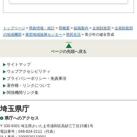
トップページ
>
県政情報・統計
>
県概要
>
組織案内
>
企画財政部
>
企画財政部
の地域機関
>
東部地域振興センター
>
県民生活
> 青少年の健全育成
ページの先頭へ戻る
サイトマップ
ウェブアクセシビリティ
プライバシーポリシー・免責事項
著作権・リンクについて
関係機関リンク集
埼玉県庁
県庁へのアクセス
〒330-9301 埼玉県さいたま市浦和区高砂三丁目15番1号
電話番号：048-824-2111（代表）
法人番号：1000020110001