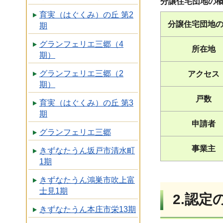
分譲住宅団地の
育実（はぐくみ）の丘 第2
分譲住宅団地
期
グランフェリエ三郷（4
所在地
期）
グランフェリエ三郷（2
アクセス
期）
戸数
育実（はぐくみ）の丘 第3
期
申請者
グランフェリエ三郷
事業主
きずなたうん坂戸市清水町
1期
きずなたうん鴻巣市吹上富
士見1期
2.認定
きずなたうん本庄市栄13期