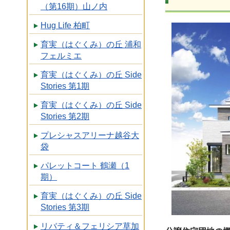
（第16期）山ノ内
Hug Life 柏町
育実（はぐくみ）の丘 浦和
フェルミエ
育実（はぐくみ）の丘 Side
Stories 第1期
育実（はぐくみ）の丘 Side
Stories 第2期
プレシャスアリーナ越谷大
袋
パレットコート 鶴瀬（1
期）
育実（はぐくみ）の丘 Side
Stories 第3期
リバティ＆フェリシア草加