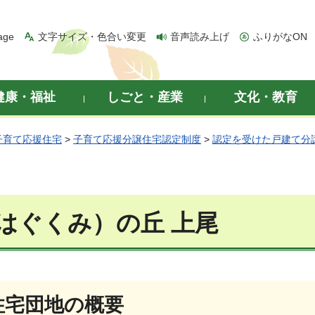
age
文字サイズ・色合い変更
音声読み上げ
ふりがなON
健康・福祉
しごと・産業
文化・教育
子育て応援住宅
>
子育て応援分譲住宅認定制度
>
認定を受けた戸建て分
はぐくみ）の丘 上尾
住宅団地の概要