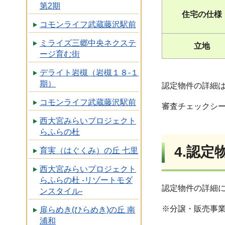
第2期
住宅の仕様
コモンライフ武蔵藤沢駅前
ミライズ三郷中央ネクステ
立地
ージ育む街
デライト岩槻（岩槻１８-１
期）
認定物件の詳細は
コモンライフ武蔵藤沢駅前
審査チェックシ
西大宮みらいプロジェクト
らふらの杜
4.認
育実（はぐくみ）の丘 七里
西大宮みらいプロジェクト
らふらの杜 -リゾートモダ
認定物件の詳細
ンスタイル-
※分譲・販売事
扉らめき(ひらめき)の丘 南
浦和