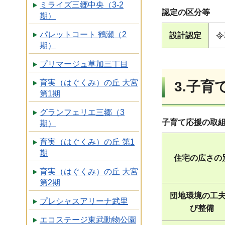
ミライズ三郷中央（3-2
認定の区分等
期）
パレットコート 鶴瀬（2
設計認定
令
期）
プリマージュ草加三丁目
育実（はぐくみ）の丘 大宮
3.子
第1期
グランフェリエ三郷（3
子育て応援の取
期）
育実（はぐくみ）の丘 第1
期
住宅の広さの
育実（はぐくみ）の丘 大宮
第2期
団地環境の工
プレシャスアリーナ武里
び整備
エコステージ東武動物公園