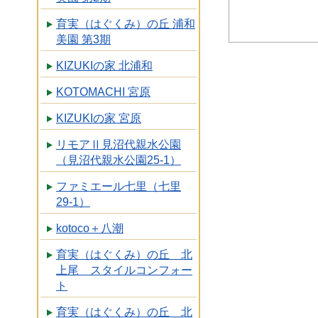
育実（はぐくみ）の丘 浦和
美園 第3期
KIZUKIの家 北浦和
KOTOMACHI 宮原
KIZUKIの家 宮原
リモアⅡ見沼代親水公園
（見沼代親水公園25-1）
ファミエール七里（七里
29-1）
kotoco＋八潮
育実（はぐくみ）の丘 北
上尾 スタイルコンフォー
ト
育実（はぐくみ）の丘 北