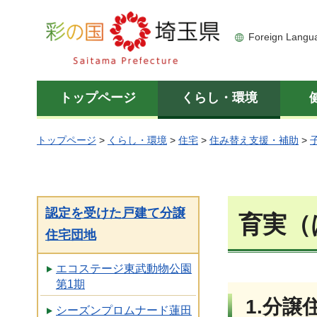
彩の国 埼玉県
Foreign Langu
トップページ
くらし・環境
トップページ
>
くらし・環境
>
住宅
>
住み替え支援・補助
>
認定を受けた戸建て分譲
育実（
住宅団地
エコステージ東武動物公園
第1期
1.分譲
シーズンプロムナード蓮田