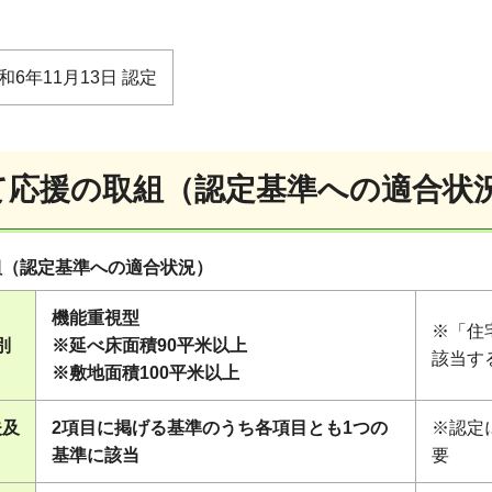
和6年11月13日 認定
育て応援の取組（認定基準への適合状
組（認定基準への適合状況）
機能重視型
※「住
別
※
延べ床面積90平米以上
該当す
※敷地面積100平米以上
夫及
2項目に掲げる基準のうち各項目とも1つの
※認定
基準に該当
要