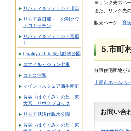
※リンク先のペ
リバティ＆フェリシア川口
また、リンク先
リモア春日部・一の割クワ
販売ページ：
育
トロキッチン
リバティ＆フェリシア宮原
Ⅱ
5.市
Quality of Life 東武動物公園
スマイルビジョン七里
分譲住宅団地が
コトコ浦和
上尾市ホームペ
マインドスクェア蒲生南町
育実（はぐくみ）の丘 東
大宮 サウスブロック
お問い合
リモア見沼代親水公園
育実（はぐくみ）の丘 東