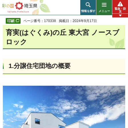
彩の国 埼玉県
緊急・防
情報を探す
メニュー
災
ページ番号：170338
掲載日：2024年9月17日
育実(はぐくみ)の丘 東大宮 ノースブ
ロック
1.分譲住宅団地の概要