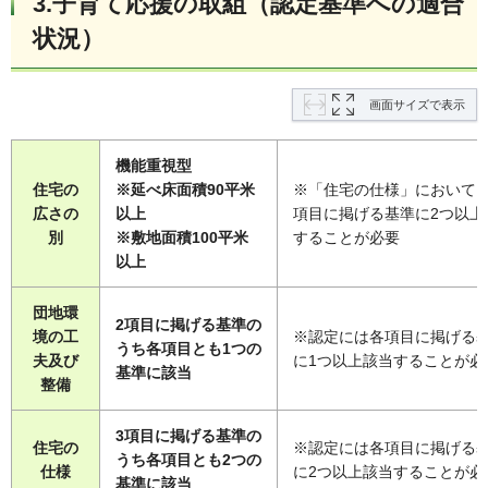
3.子育て応援の取組（認定基準への適合
状況）
画面サイズで表示
機能重視型
住宅の
※
延べ床面積90平米
※「住宅の仕様」において
広さの
以上
項目に掲げる基準に2つ以上
別
※敷地面積100平米
することが必要
以上
団地環
2項目に掲げる基準の
境の工
※認定には各項目に掲げる
うち各項目とも1つの
夫及び
に1つ以上該当することが必
基準に該当
整備
3項目に掲げる基準の
住宅の
※認定には各項目に掲げる
うち各項目とも2つの
仕様
に2つ以上該当することが必
基準に該当