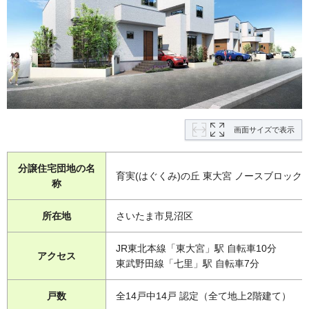
画面サイズで表示
分譲住宅団地の名
育実(はぐくみ)の丘 東大宮 ノースブロック
称
所在地
さいたま市見沼区
JR東北本線「東大宮」駅 自転車10分
アクセス
東武野田線「七里」駅 自転車7分
戸数
全14戸中14戸 認定（全て地上2階建て）