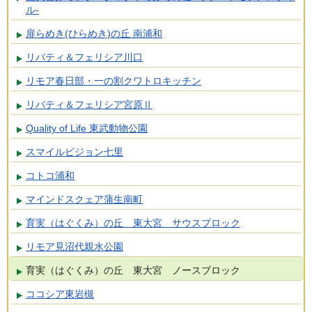
ル-
扉らめき(ひらめき)の丘 南浦和
リバティ＆フェリシア川口
リモア春日部・一の割クワトロキッチン
リバティ＆フェリシア宮原Ⅱ
Quality of Life 東武動物公園
スマイルビジョン七里
コトコ浦和
マインドスクェア蒲生南町
育実（はぐくみ）の丘 東大宮 サウスブロック
リモア見沼代親水公園
育実（はぐくみ）の丘 東大宮 ノースブロック
ココシア東岩槻