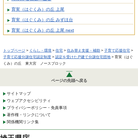
育実（はぐくみ）の丘 上尾
育実（はぐくみ）の丘 みずほ台
育実（はぐくみ）の丘 上尾 next
トップページ
>
くらし・環境
>
住宅
>
住み替え支援・補助
>
子育て応援住宅
>
子育て応援分譲住宅認定制度
>
認定を受けた戸建て分譲住宅団地
> 育実（はぐ
くみ）の丘 東大宮 ノースブロック
ページの先頭へ戻る
サイトマップ
ウェブアクセシビリティ
プライバシーポリシー・免責事項
著作権・リンクについて
関係機関リンク集