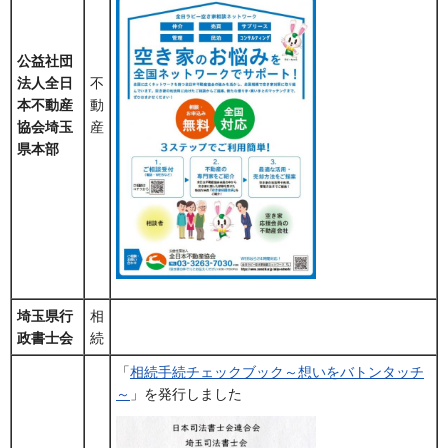
公益社団
法人全日
不
本不動産
動
協会埼玉
産
県本部
埼玉県行
相
政書士会
続
「
相続手続チェックブック～想いをバトンタッチ
～
」を発行しました