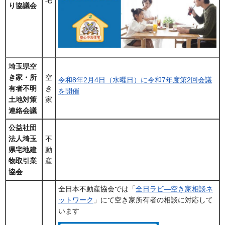
り協議会
埼玉県空
き家・所
空
令和8年2月4日（水曜日）に令和7年度第2回会議
有者不明
き
を開催
土地対策
家
連絡会議
公益社団
法人埼玉
不
県宅地建
動
物取引業
産
協会
全日本不動産協会では「
全日ラビ―空き家相談ネ
ットワーク
」にて空き家所有者の相談に対応して
います