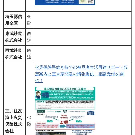
埼玉縣信
金
用金庫
融
東武鉄道
鉄
株式会社
道
西武鉄道
鉄
株式会社
道
火災保険手続き時での被災者生活再建サポート協
定案内と空き家問題の情報提供・相談受付を開
始！
三井住友
海上火災
保
保険株式
険
会社