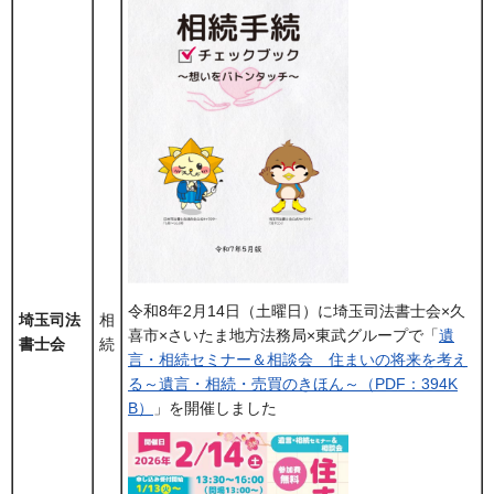
令和8年2月14日（土曜日）に埼玉司法書士会×久
埼玉司法
相
喜市×さいたま地方法務局×東武グループで「
遺
書士会
続
言・相続セミナー＆相談会 住まいの将来を考え
る～遺言・相続・売買のきほん～（PDF：394K
B）
」を開催しました