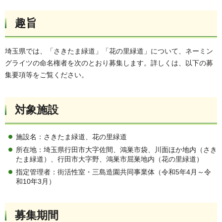
趣旨
埼玉県では、「さきたま緑道」「花の里緑道」について、ネーミン
グライツの命名権者を次のとおり募集します。詳しくは、以下の募
集要項等をご覧ください。
対象施設
施設名：さきたま緑道、花の里緑道
所在地：埼玉県行田市大字佐間、鴻巣市袋、川面ほか地内（さき
たま緑道）、行田市大字野、鴻巣市屈巣地内（花の里緑道）
指定管理者：街活性室・三島造園共同事業体（令和5年4月～令
和10年3月）
募集期間