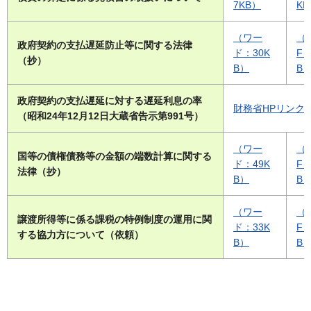
7KB）
K
（ワー
（
政府契約の支払遅延防止等に関する法律
ド：30K
F：
（抄）
B）
B
政府契約の支払遅延に対する遅延利息の率
財務省HPリンク
（昭和24年12月12日大蔵省告示第991号）
（ワー
（
国等の債権債務等の金額の端数計算に関する
ド：49K
F：
法律（抄）
B）
B
（ワー
（
譲渡所得等に係る課税の特例制度の運用に関
ド：33K
F：
する協力方について（依頼）
B）
B