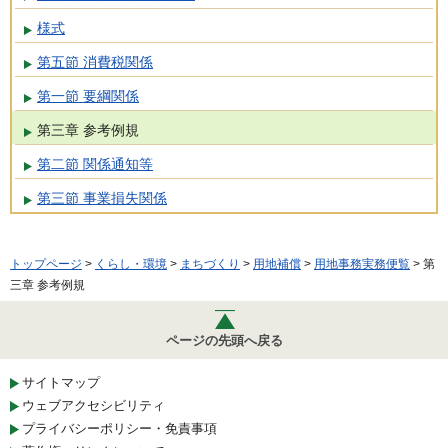
様式
第五節 消費税関係
第一節 要綱関係
第三章 参考例規
第二節 関係通知等
第三節 事業損失関係
トップページ
>
くらし・環境
>
まちづくり
>
用地補償
>
用地事務実務便覧
> 第
三章 参考例規
ページの先頭へ戻る
サイトマップ
ウェブアクセシビリティ
プライバシーポリシー・免責事項