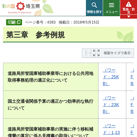
彩の国 埼玉県
緊急・防
情報を探す
メニュー
災
ページ番号：4393
掲載日：2018年5月15日
第三章 参考例規
画面サイズで表示
（ワー
（
道路局所管国庫補助事業等における公共用地
ド：25K
F：
取得事務処理の適正化について
B）
B
（ワー
（
国土交通省関係予算の適正かつ効率的な執行
ド：23K
F：
について
B）
B
（ワー
（
道路局所管国庫補助事業の実施に伴う移転補
ド：1,13
F：
償費の算定に係る見積書の取扱いについて