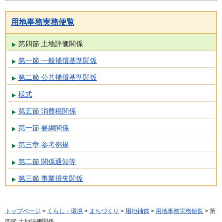
用地事務実務便覧
第四節 土地評価関係
第一節 一般補償基準関係
第二節 公共補償基準関係
様式
第五節 消費税関係
第一節 要綱関係
第三章 参考例規
第二節 関係通知等
第三節 事業損失関係
トップページ
>
くらし・環境
>
まちづくり
>
用地補償
>
用地事務実務便覧
> 第
四節 土地評価関係