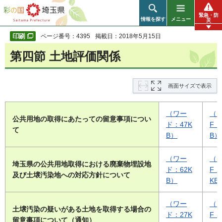
彩の国 埼玉県
緊急・防
情報を探す
メニュー
災
ページ番号：4395
掲載日：2018年5月15日
第四節 土地評価関係
画面サイズで表示
（ワー
（P
公共用地の取得にあたっての留意事項につい
ド：47K
F：
て
B）
B）
（ワー
（P
埼玉県の公共用地取得における廃棄物埋設地
ド：62K
F：
及び土壌汚染地への対応方針について
B）
KB
（ワー
（P
土壌汚染の疑いがある土地を取得する場合の
ド：27K
F：
留意事項について（通知）