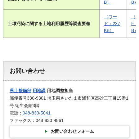
B）
B）
（ワー
（P
土壌汚染に関する土地利用履歴等調査要領
ド：237
F：
KB）
B）
お問い合わせ
県土整備部
用地課
用地調整担当
郵便番号330-9301 埼玉県さいたま市浦和区高砂三丁目15番1
号 衛生会館3階
電話：
048-830-5041
ファックス：048-830-4861
お問い合わせフォーム