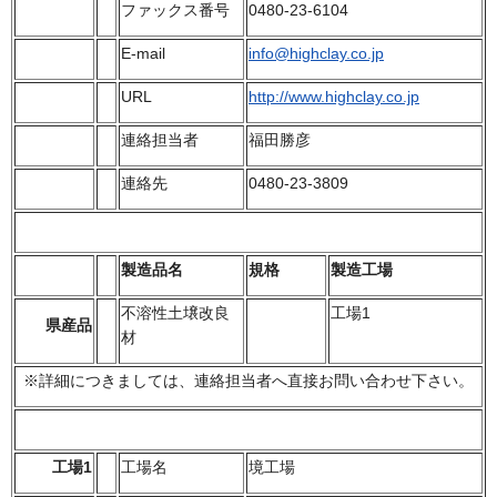
ファックス番号
0480-23-6104
E-mail
info@highclay.co.jp
URL
http://www.highclay.co.jp
連絡担当者
福田勝彦
連絡先
0480-23-3809
製造品名
規格
製造工場
不溶性土壌改良
工場1
県産品
材
※詳細につきましては、連絡担当者へ直接お問い合わせ下さい。
工場1
工場名
境工場