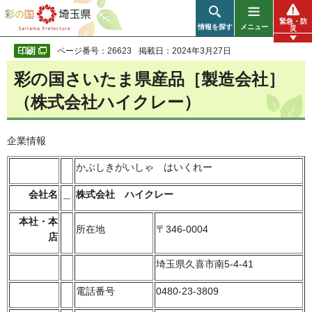
彩の国 埼玉県
緊急・防
情報を探す
メニュー
災
ページ番号：26623
掲載日：2024年3月27日
彩の国さいたま県産品［製造会社］
（株式会社ハイクレー）
企業情報
かぶしきがいしゃ はいくれー
会社名
＿
株式会社 ハイクレー
本社・本
所在地
〒346-0004
店
埼玉県久喜市南5-4-41
電話番号
0480-23-3809