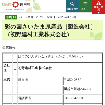
彩の国 埼玉県
緊急・防
情報を探す
メニュー
災
ページ番号：26793
掲載日：2026年3月23日
彩の国さいたま県産品［製造会社］
（初野建材工業株式会社）
企業情報
はつのけんざいこうぎょう かぶしきがいしゃ
会社
＿
初野建材工業 株式会社
名
本店
所在地
〒350-0852
川越市川越2363-3
電話番号
049-224-5131