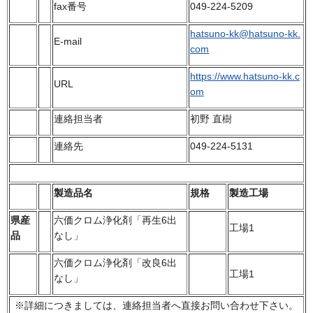
fax番号
049-224-5209
hatsuno-kk@hatsuno-kk.
E-mail
com
https://www.hatsuno-kk.c
URL
om
連絡担当者
初野 直樹
連絡先
049-224-5131
製造品名
規格
製造工場
県産
六価クロム浄化剤「再生6出
工場1
品
なし」
六価クロム浄化剤「改良6出
工場1
なし」
※詳細につきましては、連絡担当者へ直接お問い合わせ下さい。