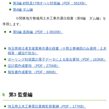
第3編 砂防及び地すべり対策編（PDF：581KB）
第4編 ダム編
※関東地方整備局土木工事共通仕様書（第9編 ダム編）を
準用します。
第5編 道路編（PDF：1,081KB）
埼玉県発注者支援業務共通仕様書（※県土整備部のみ適用：土木
積算・建設IT担当）
ボーリング柱状図の電子データによる提出要領（PDF：163KB）
設計図作成要領 （PDF：275KB）
報告書作成要領 （PDF：88KB）
第3 監督編
埼玉県土木工事委託業務監督要綱（PDF：177KB）