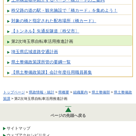
土木構造物を紹介するページ・橋カードのご案内
秩父路の道の駅・観光施設で「橋カード」を集めよう！
対象の橋と指定された配布場所（橋カード）
【トンネル】矢通反隧道〔秩父市〕
第2次埼玉県自転車活用推進計画
埼玉県広域道路交通計画
県土整備政策課所管の要綱一覧
【県土整備政策課】会計年度任用職員募集
トップページ
>
県政情報・統計
>
県概要
>
組織案内
>
県土整備部
>
県土整備政
策課
> 第2次埼玉県自転車活用推進計画
ページの先頭へ戻る
サイトマップ
ウェブアクセシビリティ