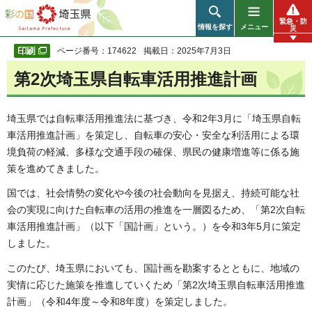
彩の国 埼玉県
緊急・防
情報を探す
メニュー
災
ページ番号：174622
掲載日：2025年7月3日
第2次埼玉県自転車活用推進計画
埼玉県では自転車活用推進法に基づき、令和2年3月に「埼玉県自転
車活用推進計画」を策定し、自転車の安心・安全な利活用による環
境負荷の軽減、多様な交通手段の確保、県民の健康増進等に係る施
策を進めてきました。
国では、社会情勢の変化や今後の社会動向を見据え、持続可能な社
会の実現に向けた自転車の活用の推進を一層図るため、「第2次自転
車活用推進計画」（以下「国計画」という。）を令和3年5月に策定
しました。
このたび、埼玉県においても、国計画を勘案するとともに、地域の
実情に応じた施策を推進していくため「第2次埼玉県自転車活用推進
計画」（令和4年度～令和8年度）を策定しました。