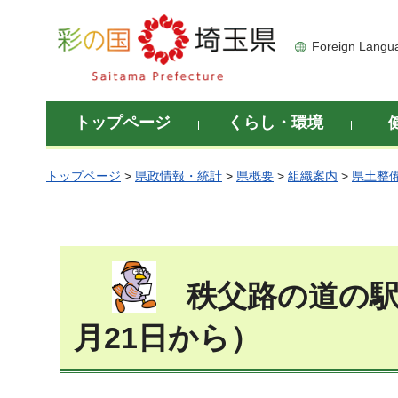
彩の国 埼玉県
Foreign Langu
トップページ
くらし・環境
トップページ
>
県政情報・統計
>
県概要
>
組織案内
>
県土整
秩父路の道の駅・
月21日から）