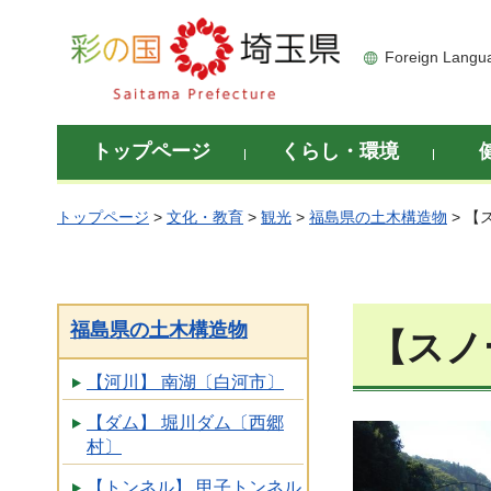
彩の国 埼玉県
Foreign Langu
トップページ
くらし・環境
トップページ
>
文化・教育
>
観光
>
福島県の土木構造物
> 【
福島県の土木構造物
【スノ
【河川】 南湖〔白河市〕
【ダム】 堀川ダム〔西郷
村〕
【トンネル】 甲子トンネル