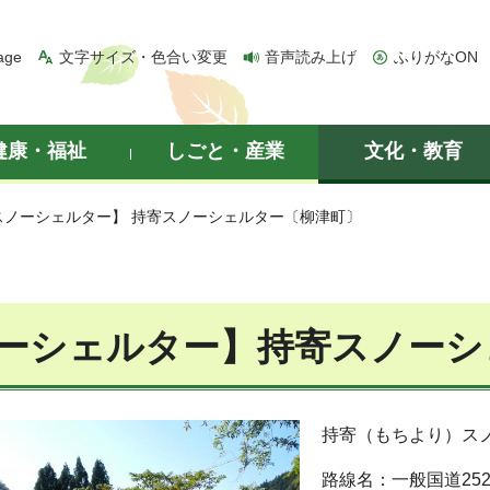
age
文字サイズ・色合い変更
音声読み上げ
ふりがなON
健康・福祉
しごと・産業
文化・教育
スノーシェルター】 持寄スノーシェルター〔柳津町〕
ーシェルター】持寄スノーシ
持寄（もちより）ス
路線名：一般国道25