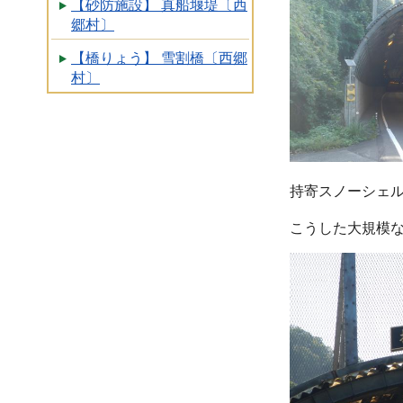
【砂防施設】 真船堰堤〔西
郷村〕
【橋りょう】 雪割橋〔西郷
村〕
持寄スノーシェル
こうした大規模