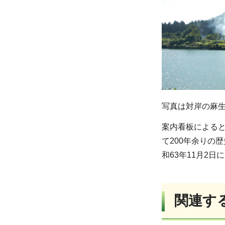
写真は対岸の麻
案内看板によると
て200年余りの
和63年11月2
関連す