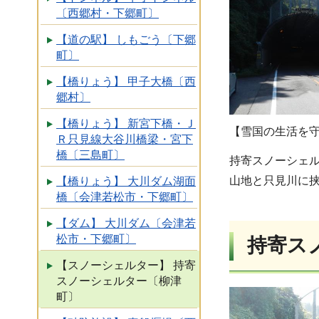
〔西郷村・下郷町〕
【道の駅】 しもごう〔下郷
町〕
【橋りょう】 甲子大橋〔西
郷村〕
【橋りょう】 新宮下橋・Ｊ
【雪国の生活を
Ｒ只見線大谷川橋梁・宮下
橋〔三島町〕
持寄スノーシェル
山地と只見川に
【橋りょう】 大川ダム湖面
橋〔会津若松市・下郷町〕
【ダム】 大川ダム〔会津若
松市・下郷町〕
持寄ス
【スノーシェルター】 持寄
スノーシェルター〔柳津
町〕