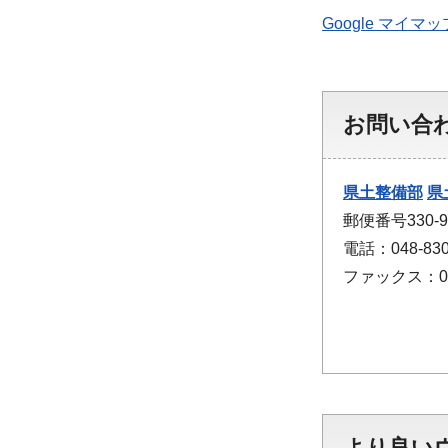
Google マイ
お問い合
県土整備部
県
郵便番号330
電話：048-830
ファックス：048
より良い