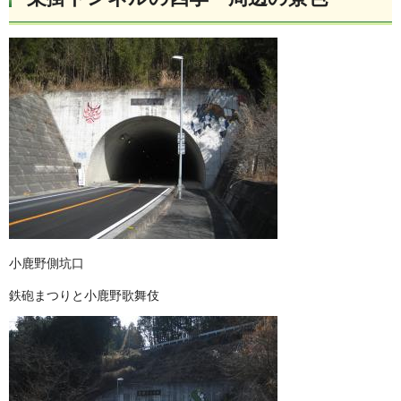
小鹿野側坑口
鉄砲まつりと小鹿野歌舞伎