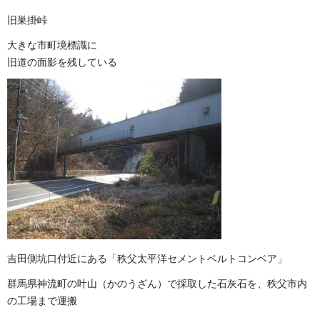
旧巣掛峠
大きな市町境標識に
旧道の面影を残している
吉田側坑口付近にある「秩父太平洋セメントベルトコンベア」
群馬県神流町の叶山（かのうざん）で採取した石灰石を、秩父市内
の工場まで運搬