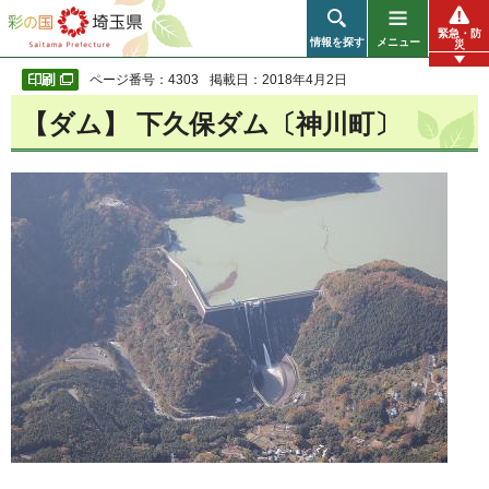
彩の国 埼玉県
緊急・防
情報を探す
メニュー
災
ページ番号：4303
掲載日：2018年4月2日
【ダム】 下久保ダム〔神川町〕