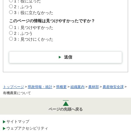
1：役に立った
2：ふつう
3：役に立たなかった
このページの情報は見つけやすかったですか？
1：見つけやすかった
2：ふつう
3：見つけにくかった
送信
トップページ
>
県政情報・統計
>
県概要
>
組織案内
>
農林部
>
農産物安全課
>
有機農業について
ページの先頭へ戻る
サイトマップ
ウェブアクセシビリティ