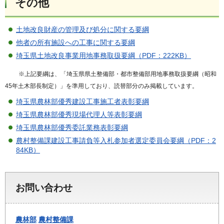
その他
土地改良財産の管理及び処分に関する要綱
他者の所有施設への工事に関する要綱
埼玉県土地改良事業用地事務取扱要綱（PDF：222KB）
※上記要綱は、「埼玉県県土整備部・都市整備部用地事務取扱要綱（昭和
45年土木部長制定）」を準用しており、読替部分のみ掲載しています。
埼玉県農林部優秀建設工事施工者表彰要綱
埼玉県農林部優秀現場代理人等表彰要綱
埼玉県農林部優秀委託業務表彰要綱
農村整備課建設工事請負等入札参加者選定委員会要綱（PDF：2
84KB）
お問い合わせ
農林部
農村整備課