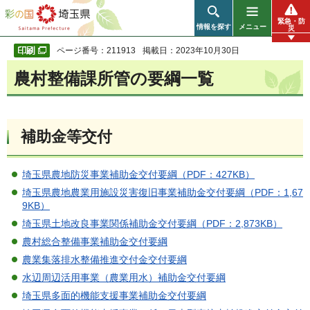
彩の国 埼玉県
緊急・防
情報を探す
メニュー
災
ページ番号：211913
掲載日：2023年10月30日
農村整備課所管の要綱一覧
補助金等交付
埼玉県農地防災事業補助金交付要綱（PDF：427KB）
埼玉県農地農業用施設災害復旧事業補助金交付要綱（PDF：1,67
9KB）
埼玉県土地改良事業関係補助金交付要綱（PDF：2,873KB）
農村総合整備事業補助金交付要綱
農業集落排水整備推進交付金交付要綱
水辺周辺活用事業（農業用水）補助金交付要綱
埼玉県多面的機能支援事業補助金交付要綱