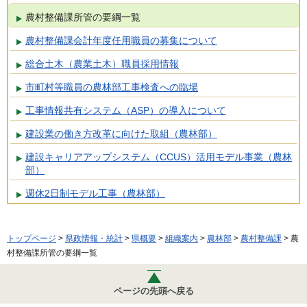
農村整備課所管の要綱一覧
農村整備課会計年度任用職員の募集について
総合土木（農業土木）職員採用情報
市町村等職員の農林部工事検査への臨場
工事情報共有システム（ASP）の導入について
建設業の働き方改革に向けた取組（農林部）
建設キャリアアップシステム（CCUS）活用モデル事業（農林
部）
週休2日制モデル工事（農林部）
トップページ
>
県政情報・統計
>
県概要
>
組織案内
>
農林部
>
農村整備課
> 農
村整備課所管の要綱一覧
ページの先頭へ戻る