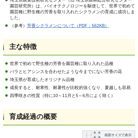
埼玉県農業技術研究センター（旧 埼玉県農林総合研究センター
園芸研究所）は、バイオテクノロジーを駆使して、世界で初めて
園芸種に野生種の芳香を取り入れたシクラメンの育成に成功しま
した。
（参考）
芳香シクラメンについて（PDF：562KB）
主な特徴
世界で初めて野生種の芳香を園芸種に取り入れた品種
バラとヒアシンスを合わせたような今までにない芳香の花
埼玉県が育成したオリジナル品種
成長すると、耐寒性、耐暑性が比較的強くなり、夏越しも容易
四季咲きの性質（特に10～11月と5～6月によく咲く）
育成経過の概要
画面サイズで表示