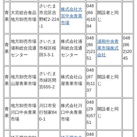
さいたま
048
株式会社大
青
大宮総合食品
市北区吉
(66
開設者と同
宮中央青果
果
地方卸売市場
野町2-224
4)10
じ
市場
-1
04
048
048
地方卸売市場
さいたま
株式会社浦
浦和中央青
青
(86
(86
浦和総合流通
市桜区桜
和総合流通
果市場株式
果
2)21
2)20
センター
田3-3-1
センター
会社
51
45
048
さいたま
青
地方卸売市場
株式会社山
(87
開設者と同
市緑区間
果
山屋青果市場
屋青果市場
8)11
じ
宮655-2
37
048
地方卸売市場
川口市安
株式会社川
青
(29
開設者と同
川口中央青果
行領家84
口中央青果
果
6)57
じ
市場
0-1
市場
51
048