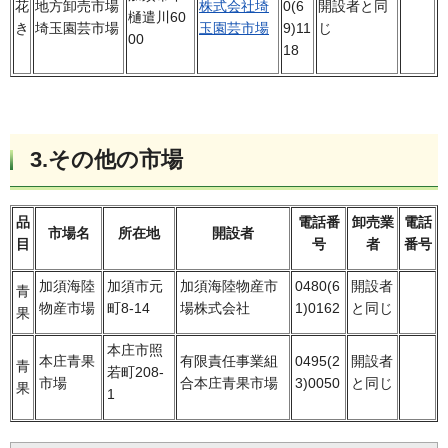
花
地方卸売市場
株式会社埼
0(6
開設者と同
樋遣川60
き
埼玉園芸市場
玉園芸市場
9)11
じ
00
18
3.その他の市場
品
電話番
卸売業
電話
市場名
所在地
開設者
目
号
者
番号
加須海陸
加須市元
加須海陸物産市
0480(6
開設者
青
物産市場
町8-14
場株式会社
1)0162
と同じ
果
本庄市照
本庄青果
有限責任事業組
0495(2
開設者
青
若町208-
市場
合本庄青果市場
3)0050
と同じ
果
1