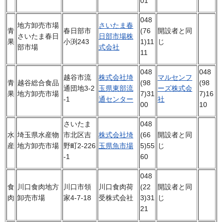
01
048
地方卸売市場
さいたま春
青
春日部市
(76
開設者と同
さいたま春日
日部市場株
果
小渕243
1)11
じ
部市場
式会社
11
048
048
越谷市流
株式会社埼
マルセンフ
青
越谷総合食品
(98
(98
通団地3-2
玉県東部流
ーズ株式会
果
地方卸売市場
7)31
7)16
-1
通センター
社
00
10
さいたま
048
水
埼玉県水産物
市北区吉
株式会社埼
(66
開設者と同
産
地方卸売市場
野町2-226
玉県魚市場
5)55
じ
-1
60
048
食
川口食肉地方
川口市領
川口食肉荷
(22
開設者と同
肉
卸売市場
家4-7-18
受株式会社
3)31
じ
21