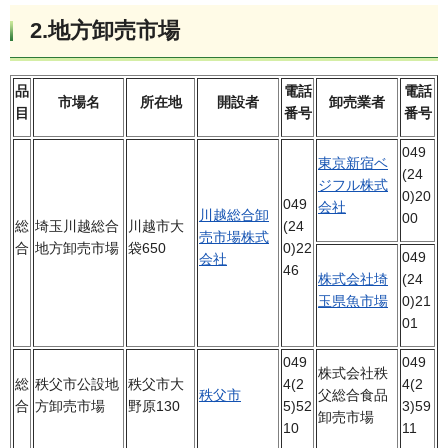
2.地方卸売市場
品
電話
電話
市場名
所在地
開設者
卸売業者
目
番号
番号
049
東京新宿ベ
(24
ジフル株式
0)20
049
会社
川越総合卸
00
総
埼玉川越総合
川越市大
(24
売市場株式
合
地方卸売市場
袋650
0)22
049
会社
46
株式会社埼
(24
玉県魚市場
0)21
01
049
049
株式会社秩
総
秩父市公設地
秩父市大
4(2
4(2
秩父市
父総合食品
合
方卸売市場
野原130
5)52
3)59
卸売市場
10
11