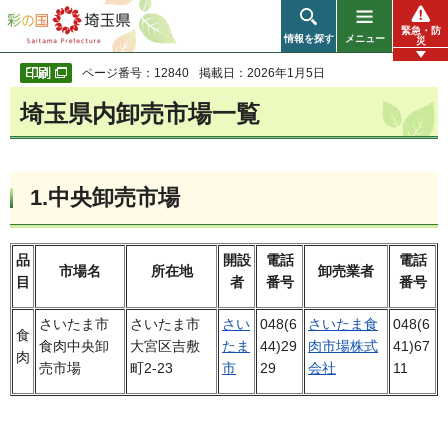
彩の国 埼玉県
緊急・防
情報を探す
メニュー
災
ページ番号：12840
掲載日：2026年1月5日
埼玉県内卸売市場一覧
1.中央卸売市場
品
開設
電話
電話
市場名
所在地
卸売業者
目
者
番号
番号
さいたま市
さいたま市
さい
048(6
さいたま食
048(6
食
食肉中央卸
大宮区吉敷
たま
44)29
肉市場株式
41)67
肉
売市場
町2-23
市
29
会社
11