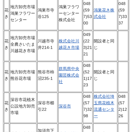
048
048
地方卸売市場
鴻巣フラワ
花
鴻巣市寺
(59
鴻巣花き株
(59
鴻巣フラワー
ーセンター
き
谷125
7)53
式会社
7)33
センター
株式会社
00
37
049
地方卸売市場
花
川越市寺
株式会社川
(22
開設者と同
全農さいたま
き
井214-1
越花き市場
3)21
じ
川越花き市場
21
048
群馬県中央
花
地方卸売市場
熊谷市柿
(52
開設者と同
園芸株式会
き
熊谷花市場
沼235-1
1)17
じ
社
23
048
株式会社埼
048
深谷市花植木
花
深谷市櫛
(57
玉県花植木
(57
公設地方卸売
深谷市
き
引22
7)32
流通センタ
2)12
市場
98
ー
26
048
加須市下