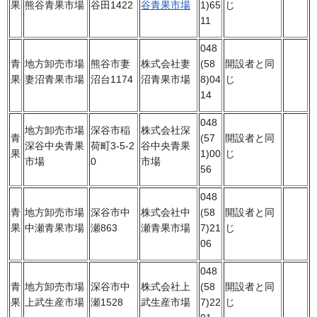
果
熊谷青果市場
谷田1422
谷青果市場
1)65
じ
11
048
青
地方卸売市場
熊谷市妻
株式会社妻
(58
開設者と同
果
妻沼青果市場
沼台1174
沼青果市場
8)04
じ
14
048
地方卸売市場
深谷市稲
株式会社深
青
(57
開設者と同
深谷中央青果
荷町3-5-2
谷中央青果
果
1)00
じ
市場
0
市場
56
048
青
地方卸売市場
深谷市中
株式会社中
(58
開設者と同
果
中瀬青果市場
瀬863
瀬青果市場
7)21
じ
06
048
青
地方卸売市場
深谷市中
株式会社上
(58
開設者と同
果
上武生産市場
瀬1528
武生産市場
7)22
じ