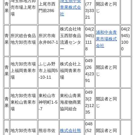
埼玉県地方卸
埼玉県中央
青
上尾市西
(77
開設者と同
売市場上尾市
青果株式会
果
門前286
3)33
じ
場
社
21
株式会社埼
04(2
04(2
浦和中央青
青
所沢総合食品
所沢市南
玉西部食品
945)
945)
果市場株式
果
地方卸売市場
永井867-1
流通センタ
111
100
会社
ー
8
0
049
地方卸売市場
ふじみ野
株式会社上
青
(26
開設者と同
上福岡青果市
市上福岡5
福岡青果市
果
4)23
じ
場
-10-11
場
91
049
地方卸売市場
東松山市
東松山青果
青
3(2
開設者と同
東松山青果市
神明町1-5
海産物商業
果
2)12
じ
場
-7
協同組合
35
048
青
地方卸売市場
熊谷市佐
株式会社熊
(52
開設者と同