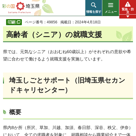
彩の国 埼玉県
緊急・防
情報を探す
メニュー
災
ページ番号：49856
掲載日：2024年4月18日
高齢者（シニア）の就職支援
県では、元気なシニア（おおむね60歳以上）がそれぞれの意欲や希
望に合わせて働けるよう就職支援を実施しています。
埼玉しごとサポート（旧埼玉県セカン
ドキャリセンター）
概要
県内8か所（所沢、草加、川越、加須、春日部、深谷、秩父、伊奈）
において、全ての求職者を対象に、就職相談から職業紹介まで一体