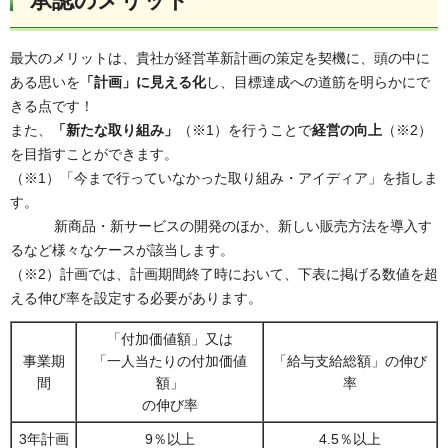
承認のメリット
最大のメリットは、貴社が経営革新計画の策定を契機に、頭の中に
ある思いを
「計画」に見える化
し、目標達成への道筋を明らかにで
きる点です！
また、
「新たな取り組み」
（※1）を行うことで
経営の向上
（※2）
を目指すことができます。
（※1）「今まで行っていなかった取り組み・アイディア」を指しま
す。
新商品・新サービスの開発のほか、新しい販売方法を導入す
るなど様々なケースが該当します。
（※2）計画では、計画期間終了時において、下表に掲げる数値を超
える伸び率を設定する必要があります。
「付加価値額」又は
事業期
「一人当たりの付加価値
「給与支給総額」の伸び
間
額」
率
の伸び率
3年計画
9％以上
4.5％以上