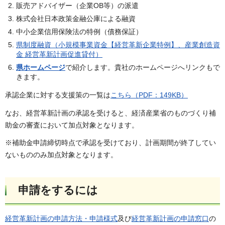
販売アドバイザー（企業OB等）の派遣
株式会社日本政策金融公庫による融資
中小企業信用保険法の特例（債務保証）
県制度融資（小規模事業資金【経営革新企業特例】、産業創造資
金 経営革新計画促進貸付）
県ホームページ
で紹介します。貴社のホームページへリンクもで
きます。
承認企業に対する支援策の一覧は
こちら（PDF：149KB）
なお、経営革新計画の承認を受けると、経済産業省のものづくり補
助金の審査において加点対象となります。
※補助金申請締切時点で承認を受けており、計画期間が終了してい
ないもののみ加点対象となります。
申請をするには
経営革新計画の申請方法・申請様式
及び
経営革新計画の申請窓口
の