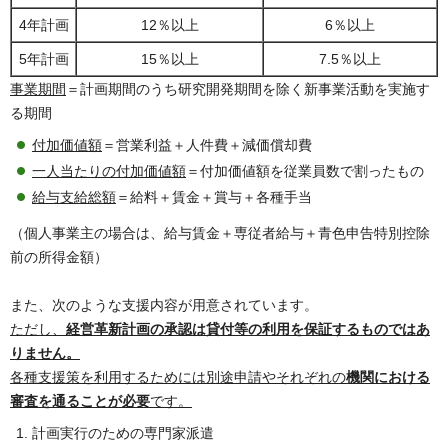
4年計画
12％以上
6％以上
5年計画
15％以上
7.5％以上
事業期間
＝計画期間のうち研究開発期間を除く新事業活動を実施す
る期間
付加価値額
＝営業利益＋人件費＋減価償却費
一人当たりの付加価値額
＝付加価値額を従業員数で割ったもの
給与支給総額
＝給料＋賃金＋賞与＋各種手当
（個人事業主の場合は、給与賃金＋専従者給与＋青色申告特別控除
前の所得金額）
また、次のような支援内容が用意されています。
ただし、
経営革新計画の承認は貸付等の利用を保証するものではあ
りません。
各種
支援策を利用するためには別途申請やそれぞれの
機関における
審査を通ることが必要
です。
計画実行のための専門家派遣