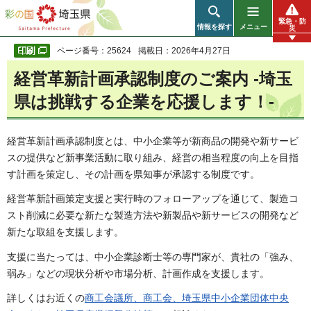
彩の国 埼玉県
緊急・防
情報を探す
メニュー
災
ページ番号：25624
掲載日：2026年4月27日
経営革新計画承認制度のご案内 -埼玉
県は挑戦する企業を応援します！-
経営革新計画承認制度とは、中小企業等が新商品の開発や新サービ
スの提供など新事業活動に取り組み、経営の相当程度の向上を目指
す計画を策定し、その計画を県知事が承認する制度です。
経営革新計画策定支援と実行時のフォローアップを通じて、製造コ
スト削減に必要な新たな製造方法や新製品や新サービスの開発など
新たな取組を支援します。
支援に当たっては、中小企業診断士等の専門家が、貴社の「強み、
弱み」などの現状分析や市場分析、計画作成を支援します。
詳しくはお近くの
商工会議所、商工会、埼玉県中小企業団体中央