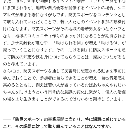
また、通常、企業が開催するイベントの場合、ファミリー層を中心
に参加されるが、地域や自治会等が開催するイベントの場合、シニ
ア世代が集まる場になりがちです。防災スポーツをコンテンツとし
て取り入れていただくことで、若い人たちのイベント参加の動機付
けになります。防災スポーツがその地域の老若男女をつなぐハブと
なり、地域のコミュニティ作りのきっかけになることが期待されま
す。少子高齢化が進む中、「助けられる側」が増え「助ける側」が
減っていくことになります。その「助ける側」に防災スポーツを通
して防災の知恵や技を身につけてもらうことは、減災につながるも
のと考えています。
さらには、防災スポーツを通じて災害時に想定される動きを事前に
学んでおくことで、参加者は自らできることが増え、自己肯定感を
高めるとともに、例えば若い人が困っているおばあちゃんやおじい
ちゃんを助けようという日常的な意識の変化に繋がり、個人の活躍
の場をより生み出すことができるのではないかと期待しています。
――「防災スポーツ」の事業展開に当たり、特に課題に感じている
こと、その課題に対して取り組んでいることはなんですか。