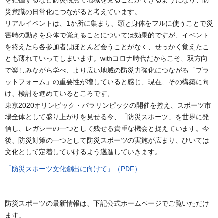
を把握するなど防災視点で地域を見ることができるようになり、防
災意識の日常化につながると考えています。
リアルイベントは、1か所に集まり、頭と身体をフルに使うことで災
害時の動きを身体で覚えることについては効果的ですが、イベント
を終えたら各参加者はほとんど会うことがなく、せっかく覚えたこ
とも薄れていってしまいます。withコロナ時代だからこそ、双方向
で楽しみながら学べ、より広い地域の防災力強化につながる「プラ
ットフォーム」の重要性が増していると感じ、現在、その構築に向
け、検討を進めているところです。
東京2020オリンピック・パラリンピックの開催を控え、スポーツ市
場全体として盛り上がりを見せる今、「防災スポーツ」を世界に発
信し、レガシーの一つとして残せる貴重な機会と捉えています。今
後、防災対策の一つとして防災スポーツの実施が広まり、ひいては
文化として定着していけるよう邁進していきます。
「防災スポーツ文化創出に向けて」（PDF）
防災スポーツの最新情報は、下記公式ホームページでご覧いただけ
ます。