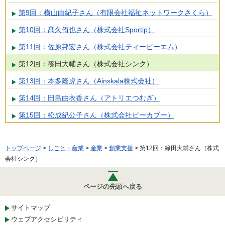
第9回：横山由紀子さん（有限会社福祉ネットワークさくら）
第10回：髙久侑也さん（株式会社Sportip）
第11回：佐原邦宏さん（株式会社ティービーエム）
第12回：篠田大輔さん（株式会社シンク）
第13回：本多隆虎さん（Ainskala株式会社）
第14回：田島由衣香さん（アトリエつむぎ）
第15回：松成紀公子さん（株式会社ピーカブー）
トップページ
>
しごと・産業
>
産業
>
創業支援
> 第12回：篠田大輔さん（株式
会社シンク）
ページの先頭へ戻る
サイトマップ
ウェブアクセシビリティ