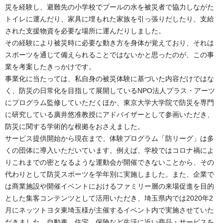
災を経験し、避難先の小学校でプールの水を被災者で協力しながた
トイレに運んだり、家具に埋もれた家族を引っ張りだしたり、支給
された支援物資を必要な場所に運んだりしました。
その経験により被災時に必要な動き方を身体が覚えており、それは
スポーツを通じて備えられることではないかと思ったのが、この事
業を考案したきっかけです。
事業化に当たっては、私自身の被災体験に基づいた内容だけではな
く、防災の日常化を目指して展開しているNPO法人プラス・アーツ
にプログラム監修していただくほか、東京大学大学院で防災を専門
に研究している廣井悠准教授にアドバイザーとして参画いただき、
防災に関する学術的な根拠をおさえました。
サービス提供開始から現在まで、体験プログラム「防リーグ」は多
くの団体に導入いただいています。例えば、学校ではコロナ禍によ
りこれまでの密となるような運動会が開催できないことから、その
代わりとして防災スポーツを学年別に実施しました。また、企業で
は商業施設や開催イベントにおけるファミリー層の来場促進を目的
とした集客コンテンツとして活用いただき、埼玉県内では2020年2
月にネッツトヨタ東埼玉様が主催するイベント内で実施させていた
だきました。自動車、住宅、保険など生活に近い商品・サービスを