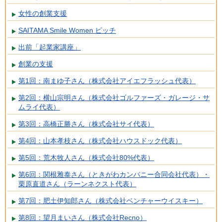
女性の創業支援
SAITAMA Smile Women ピッチ
出前「起業家講座」
創業の支援
第1回：南まゆ子さん（株式会社アイエフラッシュ代表）
第2回：横山宗明さん（株式会社ゴルファーズ・ガレージ・サ
ムライ代表）
第3回：高橋正勝さん（株式会社サイ代表）
第4回：山本孝枝さん（株式会社ハウスドック代表）
第5回：荒木牧人さん（株式会社80%代表）
第6回：関根雅泰さん（ときがわカンパニー合同会社代表）・
栗原直道さん（ラーンネクスト代表）
第7回：肥土伊知郎さん（株式会社ベンチャーウイスキー）
第8回：望月まいさん（株式会社Recno）