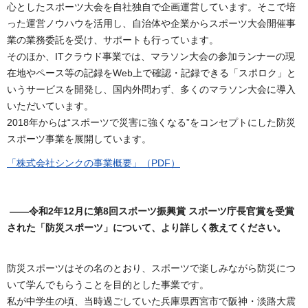
心としたスポーツ大会を自社独自で企画運営しています。そこで培
った運営ノウハウを活用し、自治体や企業からスポーツ大会開催事
業の業務委託を受け、サポートも行っています。
そのほか、ITクラウド事業では、マラソン大会の参加ランナーの現
在地やペース等の記録をWeb上で確認・記録できる「スポロク」と
いうサービスを開発し、国内外問わず、多くのマラソン大会に導入
いただいています。
2018年からは“スポーツで災害に強くなる”をコンセプトにした防災
スポーツ事業を展開しています。
「株式会社シンクの事業概要」（PDF）
――令和2年12月に第8回スポーツ振興賞 スポーツ庁長官賞を受賞
された「防災スポーツ」について、より詳しく教えてください
。
防災スポーツはその名のとおり、スポーツで楽しみながら防災につ
いて学んでもらうことを目的とした事業です。
私が中学生の頃、当時過ごしていた兵庫県西宮市で阪神・淡路大震