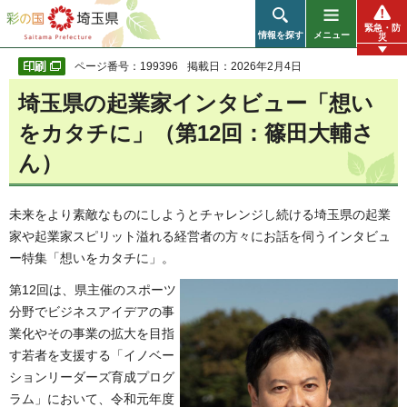
彩の国 埼玉県
緊急・防
情報を探す
メニュー
災
ページ番号：199396
掲載日：2026年2月4日
埼玉県の起業家インタビュー「想い
をカタチに」（第12回：篠田大輔さ
ん）
未来をより素敵なものにしようとチャレンジし続ける埼玉県の起業
家や起業家スピリット溢れる経営者の方々にお話を伺うインタビュ
ー特集「想いをカタチに」。
第12回は、県主催のスポーツ
分野でビジネスアイデアの事
業化やその事業の拡大を目指
す若者を支援する「イノベー
ションリーダーズ育成プログ
ラム」において、令和元年度