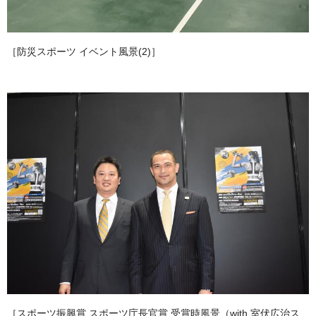
［防災スポーツ イベント風景(2)］
［スポーツ振興賞 スポーツ庁長官賞 受賞時風景（with 室伏広治ス