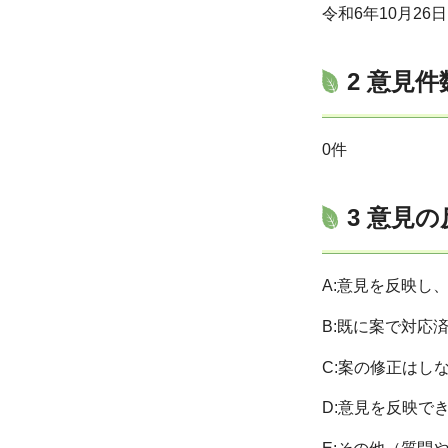
令和6年10月26
2 意見
0件
3 意見
A:意見を反映し
B:既に案で対応
C:案の修正はし
D:意見を反映で