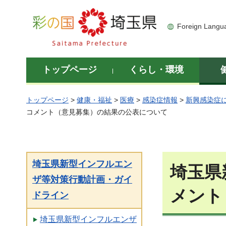
彩の国 埼玉県
Foreign Langu
トップページ
くらし・環境
トップページ
>
健康・福祉
>
医療
>
感染症情報
>
新興感染症
コメント（意見募集）の結果の公表について
埼玉県新型インフルエン
埼玉県
ザ等対策行動計画・ガイ
メント
ドライン
埼玉県新型インフルエンザ