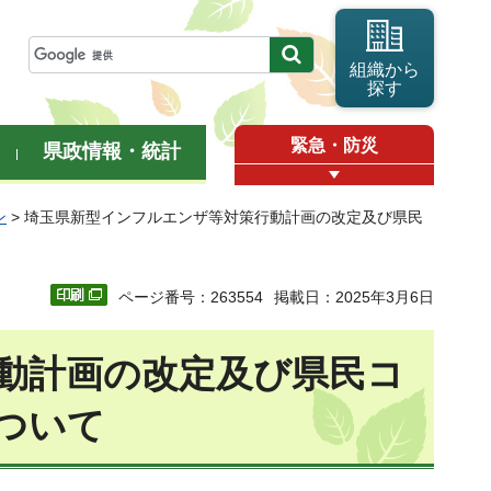
組織から
探す
緊急・防災
県政情報・統計
ン
> 埼玉県新型インフルエンザ等対策行動計画の改定及び県民
ページ番号：263554
掲載日：2025年3月6日
動計画の改定及び県民コ
ついて