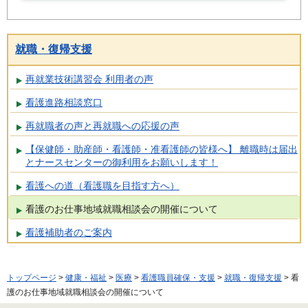
就職・復帰支援
再就業技術講習会 利用者の声
看護進路相談窓口
再就職者の声と再就職への応援の声
【保健師・助産師・看護師・准看護師の皆様へ】 離職時は届出
とナースセンターの御利用をお願いします！
看護への道（看護職を目指す方へ）
看護のお仕事地域就職相談会の開催について
看護補助者のご案内
トップページ
>
健康・福祉
>
医療
>
看護職員確保・支援
>
就職・復帰支援
> 看
護のお仕事地域就職相談会の開催について