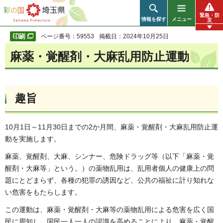
彩の国 埼玉県
緊急・防
情報を探す
メニュー
災
ページ番号：59553
掲載日：2024年10月25日
麻薬・覚醒剤・大麻乱用防止運動
趣旨
10月1日～11月30日までの2か月間、麻薬・覚醒剤・大麻乱用防止運
動を実施します。
麻薬、覚醒剤、大麻、シンナー、危険ドラッグ等（以下「麻薬・覚
醒剤・大麻等」という。）の薬物乱用は、乱用者個人の健康上の問
題にとどまらず、各種の犯罪の誘因など、公共の福祉に計り知れな
い危害をもたらします。
この運動は、麻薬・覚醒剤・大麻等の薬物乱用による危害を広く国
民に周知し、国民一人一人の認識を高めることにより、麻薬・覚醒