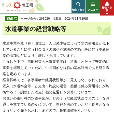
彩の国 埼玉県
緊急・防
情報を探す
メニュー
災
ページ番号：261626
掲載日：2024年11月29日
水道事業の経営戦略等
水道事業を取り巻く環境は、人口減少等によって水の使用量が低下
していることに伴う料金収入の減少や施設の老朽化等に伴う更新需
要の増加などにより、厳しさを増しています。
こうした中で、市町村等の水道事業者は、将来にわたって安定的に
事業を継続していくため、中長期的な経営の基本計画である経営戦
略を定めています。
経営戦略では、各事業者の経営状況等が「見える化」されており、
収入（水道料金等）と支出（施設の運営・整備に係る費用等）が均
衡するよう調整した収支計画の見通しを試算しています。
お住いの市町村の水道事業が、どのような経営状況でどのような見
通しを立てているのかについて、理解を深めていただく参考となる
ようリンク先をお示ししますので、是非御確認ください。