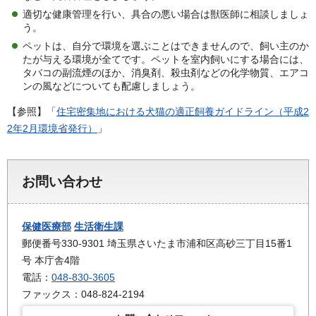
適切な健康管理を行い、具合の悪い場合は獣医師に相談しましょ
う。
ペットは、自分で環境を選ぶことはできませんので、飼い主のか
たが与える環境が全てです。ペットを室内飼いにする場合には、
タバコの副流煙のほか、消臭剤、殺虫剤などの化学物質、エアコ
ンの風などについても配慮しましょう。
【参照】「
住宅密集地における犬猫の適正飼養ガイドライン（平成2
2年2月環境省発行）
」
お問い合わせ
保健医療部
生活衛生課
郵便番号330-9301 埼玉県さいたま市浦和区高砂三丁目15番1
号 本庁舎4階
電話：
048-830-3605
ファックス：048-824-2194