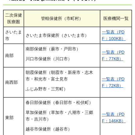
二次保健
管轄保健所（市町村）
医療機関一覧
医療圏
さいたま
一覧表（PD
さいたま市保健所（さいたま市）
市
F：100KB）
南部保健所（蕨市・戸田市）
一覧表（PD
南部
F：77KB）
川口市保健所（川口市）
朝霞保健所（朝霞市・新座市・志木
市・和光市・富士見市
一覧表（PD
南西部
F：72KB）
ふじみ野市・三芳町）
春日部保健所（春日部市・松伏町）
草加保健所（草加市・八潮市・三郷
一覧表（PD
東部
市・吉川市）
F：146KB）
越谷市保健所（越谷市）