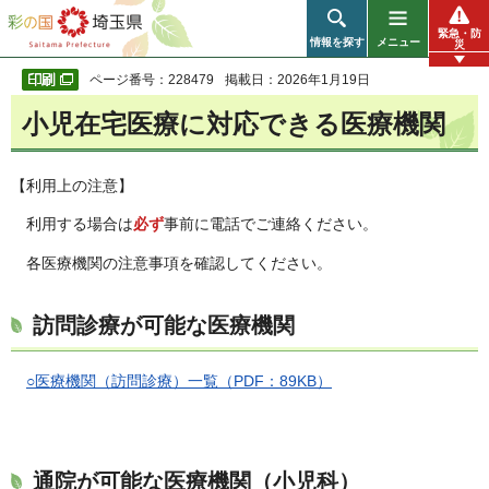
彩の国 埼玉県
緊急・防
情報を探す
メニュー
災
ページ番号：228479
掲載日：2026年1月19日
小児在宅医療に対応できる医療機関
【利用上の注意】
利用する場合は
必ず
事前に電話でご連絡ください。
各医療機関の注意事項を確認してください。
訪問診療が可能な医療機関
○医療機関（訪問診療）一覧（PDF：89KB）
通院が可能な医療機関（小児科）