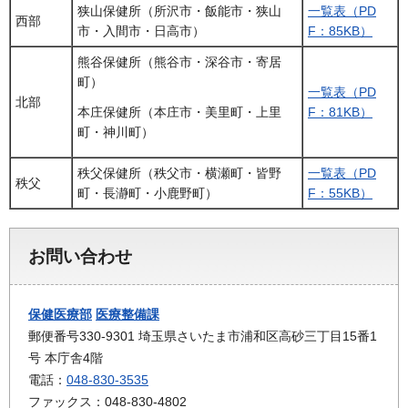
狭山保健所（所沢市・飯能市・狭山
一覧表（PD
西部
市・入間市・日高市）
F：85KB）
熊谷保健所（熊谷市・深谷市・寄居
町）
一覧表（PD
北部
F：81KB）
本庄保健所（本庄市・美里町・上里
町・神川町）
秩父保健所（秩父市・横瀬町・皆野
一覧表（PD
秩父
町・長瀞町・小鹿野町）
F：55KB）
お問い合わせ
保健医療部
医療整備課
郵便番号330-9301 埼玉県さいたま市浦和区高砂三丁目15番1
号 本庁舎4階
電話：
048-830-3535
ファックス：048-830-4802