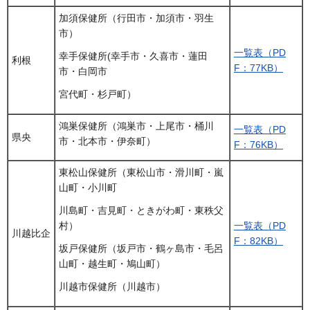
加須保健所（行田市・加須市・羽生
市）
一覧表（PD
幸手保健所(幸手市・久喜市・蓮田
利根
F：77KB）
市・白岡市
宮代町・杉戸町）
鴻巣保健所（鴻巣市・上尾市・桶川
一覧表（PD
県央
市・北本市・伊奈町）
F：76KB）
東松山保健所（東松山市・滑川町・嵐
山町・小川町
川島町・吉見町・ときがわ町・東秩父
一覧表（PD
村）
川越比企
F：82KB）
坂戸保健所（坂戸市・鶴ヶ島市・毛呂
山町・越生町・鳩山町）
川越市保健所（川越市）