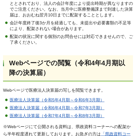
ととされており、法人の会計年度により提出時期が異なりますの
でご注意ください。なお、当月中に医療整備課まで到達した決算
届は、おおむね翌月10日までに配架することとします。
会計年度終了後3か月を経過しても、未提出や必要書類の不足等
により、配架されない場合があります。
配架の状況に関する個別のお問合せには対応できませんので、ご
了承ください。
Webページでの閲覧（令和4年4月期以
降の決算届）
Webページで医療法人決算届の写しを閲覧できます。
医療法人決算届（令和5年4月期～令和6年3月期）
医療法人決算届（令和6年4月期～令和7年3月期）
医療法人決算届（令和7年4月期～令和8年3月期）
※Webページにて公開される資料は、県政資料コーナーへの配架か
ら半年程度遅れて更新しております。お急ぎの方は
「県政資料コー