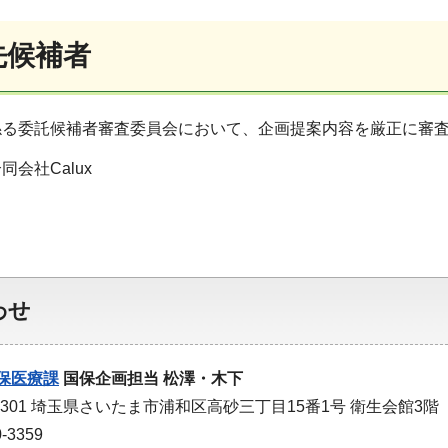
先候補者
係る委託候補者審査委員会において、企画提案内容を厳正に審
会社Calux
わせ
保医療課
国保企画担当 松澤・木下
-9301 埼玉県さいたま市浦和区高砂三丁目15番1号 衛生会館3階
-3359