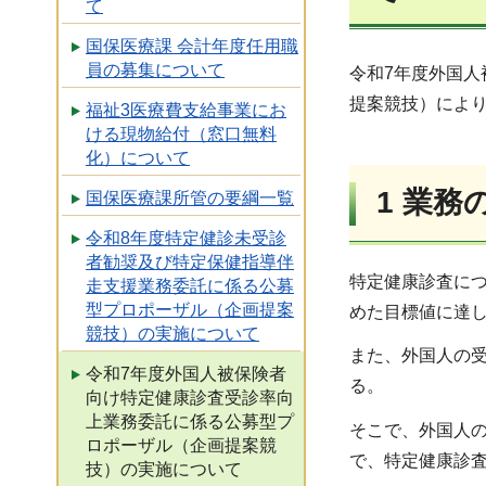
て
国保医療課 会計年度任用職
員の募集について
令和7年度外国
提案競技）によ
福祉3医療費支給事業にお
ける現物給付（窓口無料
化）について
1 業務
国保医療課所管の要綱一覧
令和8年度特定健診未受診
者勧奨及び特定保健指導伴
特定健康診査に
走支援業務委託に係る公募
型プロポーザル（企画提案
めた目標値に達
競技）の実施について
また、外国人の
令和7年度外国人被保険者
る。
向け特定健康診査受診率向
上業務委託に係る公募型プ
そこで、外国人
ロポーザル（企画提案競
で、特定健康診
技）の実施について