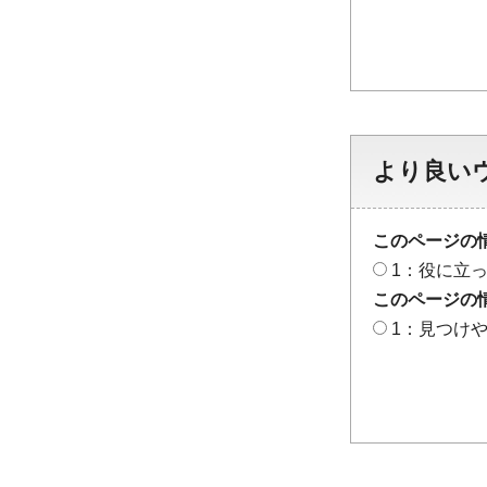
より良い
このページの
1：役に立
このページの
1：見つけ