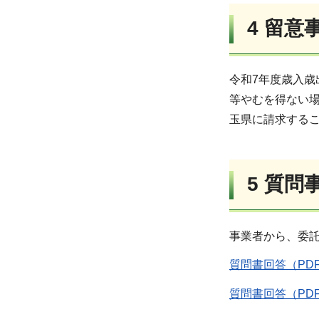
4 留意
令和7年度歳入
等やむを得ない
玉県に請求する
5 質問
事業者から、委
質問書回答（PDF
質問書回答（PDF