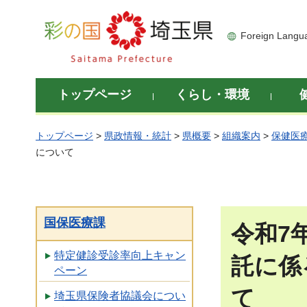
彩の国 埼玉県
Foreign Langu
トップページ
くらし・環境
トップページ
>
県政情報・統計
>
県概要
>
組織案内
>
保健医
について
国保医療課
令和7
特定健診受診率向上キャン
託に係
ペーン
て
埼玉県保険者協議会につい