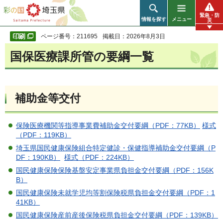
彩の国 埼玉県
緊急・防
情報を探す
メニュー
災
ページ番号：211695
掲載日：2026年8月3日
国保医療課所管の要綱一覧
補助金等交付
保険医療機関等指導事業費補助金交付要綱（PDF：77KB）
様式
（PDF：119KB）
埼玉県国民健康保険組合特定健診・保健指導補助金交付要綱（P
DF：190KB）
様式（PDF：224KB）
国民健康保険保険基盤安定事業県負担金交付要綱（PDF：156K
B）
国民健康保険未就学児均等割保険税県負担金交付要綱（PDF：1
41KB）
国民健康保険産前産後保険税県負担金交付要綱（PDF：139KB）