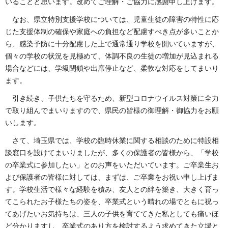
いることと思います。改めてご理解・ご協力に感謝申し上げます。
なお、県立特別支援学校については、児童生徒の障害の特性に応
じた支援体制の確保や家庭への負担など配慮すべき点が多いことか
ら、感染予防に十分配慮した上で通常通り学校を開いていますが、
個々の学校の状況を見極めて、体調不良の生徒の増加が見込まれる
場合などには、学級閉鎖や出席停止など、柔軟な対応をしてまいり
ます。
引き続き、子供たちを守るため、新型コロナウイルス対策に全力
で取り組んでまいりますので、県民の皆様の御理解・御協力をお願
いします。
さて、埼玉県では、学校の臨時休業に関する相談のために特設相
談窓口を設けてまいりましたが、多くの保護者の皆様から、「学校
の卒業式に参加したい」とのお声をいただいています。ご卒業生お
よび保護者の皆様に対しては、まずは、ご卒業をお祝い申し上げま
す。学校生活で様々な経験を積み、友人との絆を築き、大きく育っ
てこられたお子様たちの姿を、卒業式という晴れの場でともに祝っ
てあげたいお気持ちは、三人の子供を育ててきた私としても痛いほ
ど分かりますし、卒業式のあり方を検討するよう求めてきた立場と