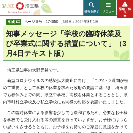
彩の国 埼玉県
緊急・防
情報を探す
メニュー
災
ページ番号：174050
掲載日：2024年8月1日
知事メッセージ「学校の臨時休業及
び卒業式に関する措置について」（3
月4日テキスト版）
埼玉県知事の大野元裕です。
新型コロナウイルスの感染拡大防止に向け、「この1～2週間が極
めて重要」として学校の休業を求めた政府の要請に基づき、埼玉県
でも春休みまでの間、県立中学校、高校を休業とすることとし、県
内市町村立学校及び私立学校にも同様の対応を要請いたしました。
この臨時休業による影響を少しでも緩和するため、必要なお子様
を学校でも受け入れる等の措置を行っていますが、お子様にはつら
い思いをさせるとともに、お子様をお持ちのご家庭に負担をかけて