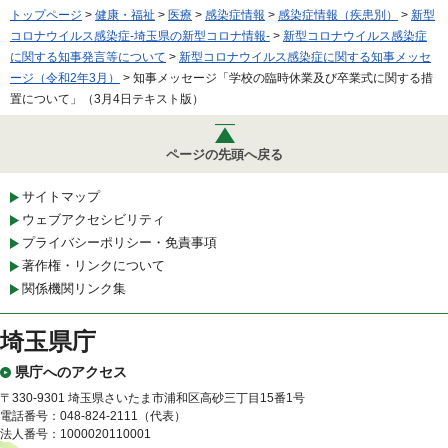
トップページ
>
健康・福祉
>
医療
>
感染症情報
>
感染症情報（疾患別）
>
新型
コロナウイルス感染症-埼玉県の新型コロナ情報-
>
新型コロナウイルス感染症
に関する知事発言等について
>
新型コロナウイルス感染症に関する知事メッセ
ージ（令和2年3月）
> 知事メッセージ「学校の臨時休業及び卒業式に関する措
置について」（3月4日テキスト版）
ページの先頭へ戻る
サイトマップ
ウェブアクセシビリティ
プライバシーポリシー・免責事項
著作権・リンクについて
関係機関リンク集
埼玉県庁
県庁へのアクセス
〒330-9301 埼玉県さいたま市浦和区高砂三丁目15番1号
電話番号：048-824-2111（代表）
法人番号：1000020110001