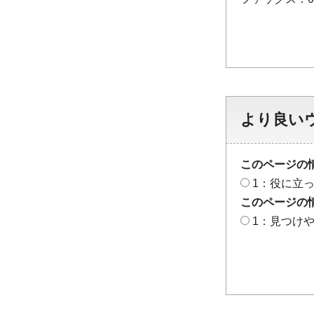
より良い
このページの
1：役に立
このページの
1：見つけ