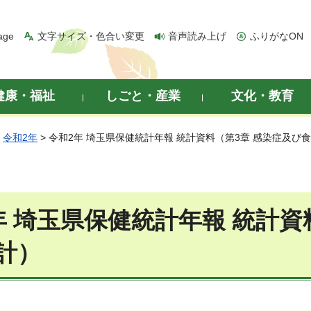
age
文字サイズ・色合い変更
音声読み上げ
ふりがなON
健康・福祉
しごと・産業
文化・教育
>
令和2年
> 令和2年 埼玉県保健統計年報 統計資料（第3章 感染症及び
年 埼玉県保健統計年報 統計資
計）