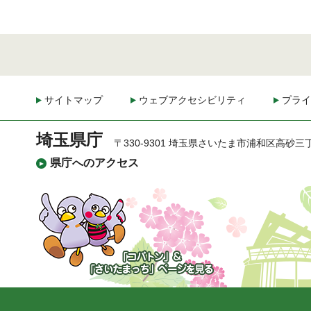
サイトマップ
ウェブアクセシビリティ
プライ
埼玉県庁
〒330-9301 埼玉県さいたま市浦和区高砂三
県庁へのアクセス
「コバトン」&「さいた
まっち」