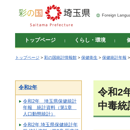
彩の国 埼玉県
Foreign Langu
トップページ
くらし・環境
トップページ
>
彩の国統計情報館
>
保健衛生
>
保健統計年報
令和2年
令和2
令和2年 埼玉県保健統計
中毒統
年報 統計資料（第1章
人口動態統計）
令和2年 埼玉県保健統計年