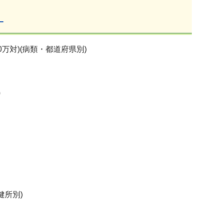
）
0万対)(病類・都道府県別)
)
健所別)