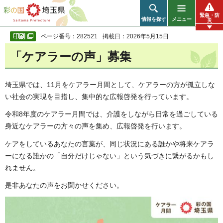
彩の国 埼玉県
緊急・防
情報を探す
メニュー
災
ページ番号：282521
掲載日：2026年5月15日
「ケアラーの声」募集
埼玉県では、11月をケアラー月間として、ケアラーの方が孤立しな
い社会の実現を目指し、集中的な広報啓発を行っています。
令和8年度のケアラー月間では、介護をしながら日常を過ごしている
身近なケアラーの方々の声を集め、広報啓発を行います。
ケアをしているあなたの言葉が、同じ状況にある誰かや将来ケアラ
ーになる誰かの「自分だけじゃない」という気づきに繋がるかもし
れません。
是非あなたの声をお聞かせください。