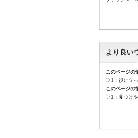
より良い
このページの
1：役に立
このページの
1：見つけ