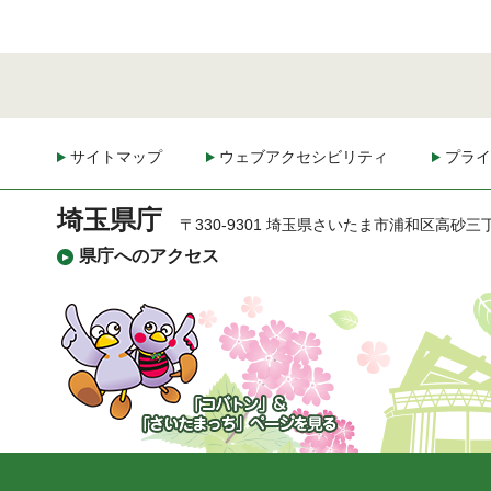
サイトマップ
ウェブアクセシビリティ
プライ
埼玉県庁
〒330-9301 埼玉県さいたま市浦和区高砂三
県庁へのアクセス
「コバトン」&「さいた
まっち」