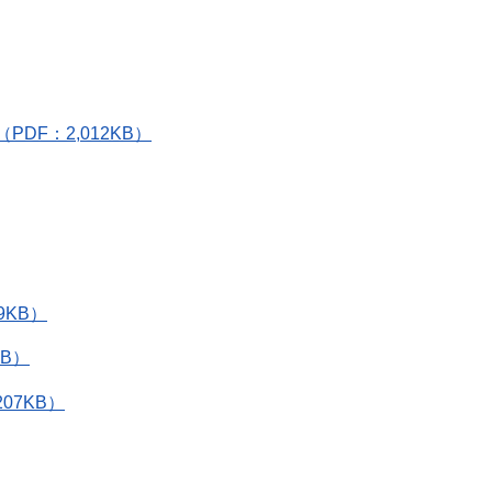
F：2,012KB）
KB）
B）
7KB）