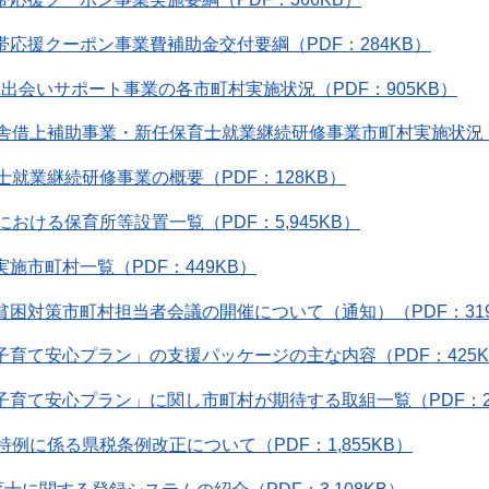
帯応援クーポン事業費補助金交付要綱（PDF：284KB）
MA出会いサポート事業の各市町村実施状況（PDF：905KB）
舎借上補助事業・新任保育士就業継続研修事業市町村実施状況（PD
士就業継続研修事業の概要（PDF：128KB）
おける保育所等設置一覧（PDF：5,945KB）
実施市町村一覧（PDF：449KB）
貧困対策市町村担当者会議の開催について（通知）（PDF：319
子育て安心プラン」の支援パッケージの主な内容（PDF：425K
子育て安心プラン」に関し市町村が期待する取組一覧（PDF：20
特例に係る県税条例改正について（PDF：1,855KB）