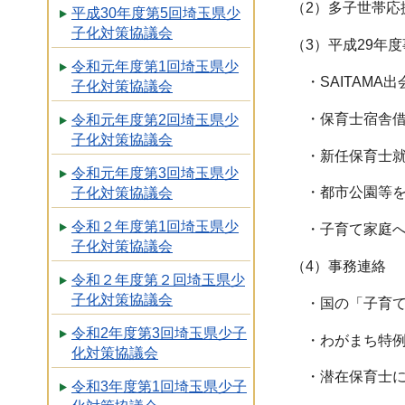
（2）多子世帯応
平成30年度第5回埼玉県少
子化対策協議会
（3）平成29年
令和元年度第1回埼玉県少
・SAITAMA
子化対策協議会
・保育士宿舎借
令和元年度第2回埼玉県少
子化対策協議会
・新任保育士就
令和元年度第3回埼玉県少
・都市公園等を
子化対策協議会
令和２年度第1回埼玉県少
・子育て家庭へ
子化対策協議会
（4）事務連絡
令和２年度第２回埼玉県少
子化対策協議会
・国の「子育て
令和2年度第3回埼玉県少子
・わがまち特例
化対策協議会
・潜在保育士に
令和3年度第1回埼玉県少子