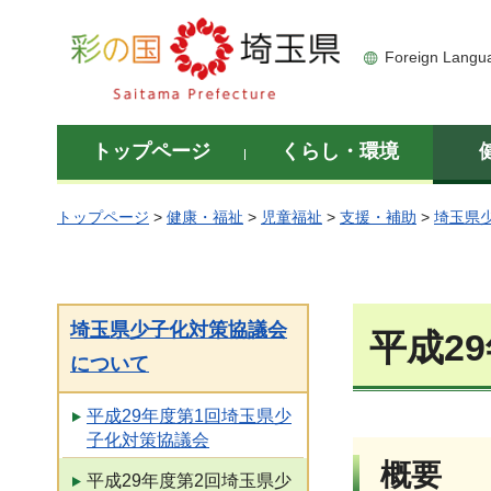
彩の国 埼玉県
Foreign Langu
トップページ
くらし・環境
トップページ
>
健康・福祉
>
児童福祉
>
支援・補助
>
埼玉県
埼玉県少子化対策協議会
平成2
について
平成29年度第1回埼玉県少
子化対策協議会
概要
平成29年度第2回埼玉県少