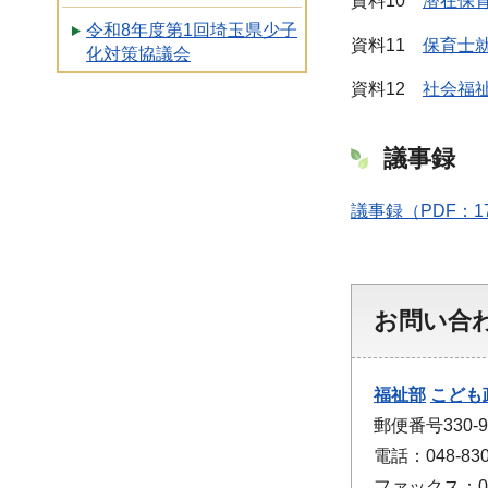
資料10
潜在保育
令和8年度第1回埼玉県少子
資料11
保育士就
化対策協議会
資料12
社会福祉
議事録
議事録（PDF：1
お問い合
福祉部
こども
郵便番号330
電話：048-830
ファックス：048