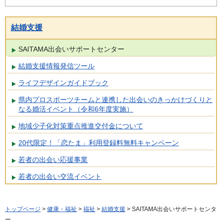
結婚支援
SAITAMA出会いサポートセンター
結婚支援情報発信ツール
ライフデザインガイドブック
県内プロスポーツチームと連携した出会いのきっかけづくりと
なる婚活イベント（令和6年度実施）
地域少子化対策重点推進交付金について
20代限定！「恋たま」利用登録料無料キャンペーン
若者の出会い応援事業
若者の出会い交流イベント
トップページ
>
健康・福祉
>
福祉
>
結婚支援
> SAITAMA出会いサポートセンタ
ー