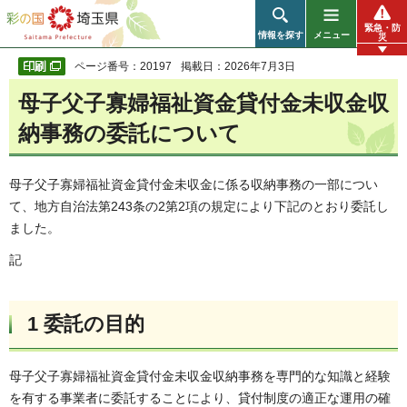
彩の国 埼玉県
緊急・防
情報を探す
メニュー
災
ページ番号：20197
掲載日：2026年7月3日
母子父子寡婦福祉資金貸付金未収金収
納事務の委託について
母子父子寡婦福祉資金貸付金未収金に係る収納事務の一部につい
て、地方自治法第243条の2第2項の規定により下記のとおり委託し
ました。
記
1 委託の目的
母子父子寡婦福祉資金貸付金未収金収納事務を専門的な知識と経験
を有する事業者に委託することにより、貸付制度の適正な運用の確