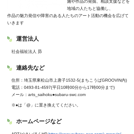
施や作品の発掘、相談支援などを
地域の人たちと協働し、
作品の魅力発信や障害のある人たちのアート活動の機会を広げて
いきます
運営法人
社会福祉法人 昴
連絡先など
住所：埼玉県東松山市上唐子1532-5(まちこうばGROOVIN内)
電話：0493-81-4597(平日10時00分から17時00分まで)
メール：arts_saihoku●subaru-swc.com
※●は「@」に置き換えてください。
ホームページなど
ART(s)さいほくHP
https://www.subaru-swc.com/~groovin/