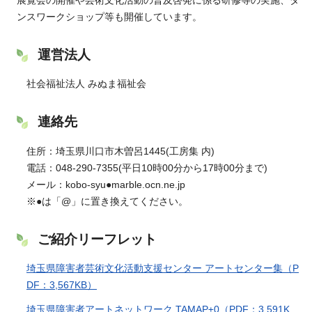
展覧会の開催や芸術文化活動の普及啓発に係る研修等の実施、ダ
ンスワークショップ等も開催しています。
運営法人
社会福祉法人 みぬま福祉会
連絡先
住所：埼玉県川口市木曽呂1445(工房集 内)
電話：048-290-7355(平日10時00分から17時00分まで)
メール：kobo-syu●marble.ocn.ne.jp
※●は「@」に置き換えてください。
ご紹介リーフレット
埼玉県障害者芸術文化活動支援センター アートセンター集（P
DF：3,567KB）
埼玉県障害者アートネットワーク TAMAP±0（PDF：3,591K