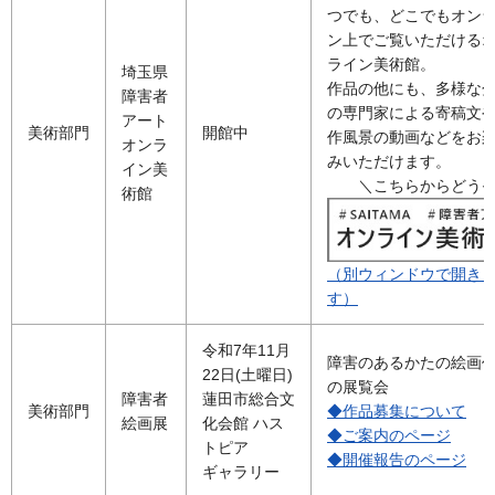
つでも、どこでもオン
ン上でご覧いただける
ライン美術館。
埼玉県
作品の他にも、多様な
障害者
の専門家による寄稿文
アート
美術部門
開館中
作風景の動画などをお
オンラ
みいただけます。
イン美
＼こちらからどうぞ
術館
（別ウィンドウで開き
す）
令和7年11月
障害のあるかたの絵画
22日(土曜日)
の展覧会
障害者
蓮田市総合文
美術部門
◆作品募集について
絵画展
化会館 ハス
◆ご案内のページ
トピア
◆開催報告のページ
ギャラリー