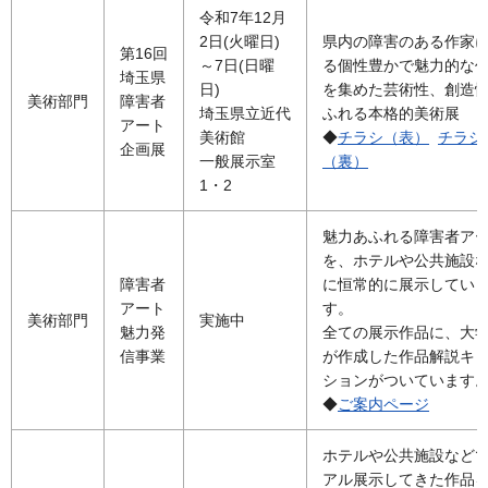
令和7年12月
2日(火曜日)
県内の障害のある作家
第16回
～7日(日曜
る個性豊かで魅力的な
埼玉県
日)
を集めた芸術性、創造
美術部門
障害者
埼玉県立近代
ふれる本格的美術展
アート
美術館
◆
チラシ（表）
チラシ
企画展
一般展示室
（裏）
1・2
魅力あふれる障害者ア
を、ホテルや公共施設
障害者
に恒常的に展示してい
アート
す。
美術部門
実施中
魅力発
全ての展示作品に、大
信事業
が作成した作品解説キ
ションがついています
◆
ご案内ページ
ホテルや公共施設など
アル展示してきた作品