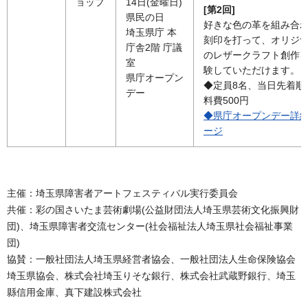
ョップ
14日(金曜日)
[第2回]
県民の日
好きな色の革を組み合
埼玉県庁 本
刻印を打って、オリジ
庁舎2階 庁議
のレザークラフト創作
室
験していただけます。
県庁オープン
◆定員8名、当日先着順
デー
料費500円
◆県庁オープンデー詳
ージ
主催：埼玉県障害者アートフェスティバル実行委員会
共催：彩の国さいたま芸術劇場(公益財団法人埼玉県芸術文化振興財
団)、埼玉県障害者交流センター(社会福祉法人埼玉県社会福祉事業
団)
協賛：一般社団法人埼玉県経営者協会、一般社団法人生命保険協会
埼玉県協会、株式会社埼玉りそな銀行、株式会社武蔵野銀行、埼玉
縣信用金庫、真下建設株式会社