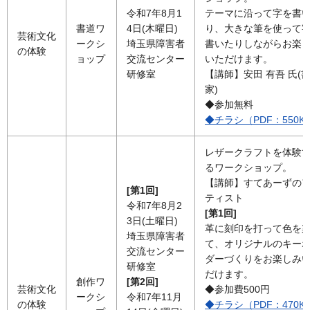
令和7年8月1
テーマに沿って字を書
書道ワ
4日(木曜日)
り、大きな筆を使って
芸術文化
ークシ
埼玉県障害者
書いたりしながらお楽
の体験
ョップ
交流センター
いただけます。
研修室
【講師】安田 有吾 氏(
家)
◆参加無料
◆チラシ（PDF：550K
レザークラフトを体験
るワークショップ。
【講師】すてあーずの
[第1回]
ティスト
令和7年8月2
[第1回]
3日(土曜日)
革に刻印を打って色を
埼玉県障害者
て、オリジナルのキー
交流センター
ダーづくりをお楽しみ
研修室
だけます。
創作ワ
[第2回]
芸術文化
◆参加費500円
ークシ
令和7年11月
の体験
◆チラシ（PDF：470K