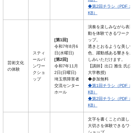
◆第2回チラシ（PDF：3
KB）
演奏を楽しみながら表
動を体験できるワーク
[第1回]
ップ。
令和7年8月6
透きとおるような美し
スティ
日(水曜日)
色、躍動感ある響きを
ールパ
[第2回]
しみいただけます。
芸術文化
ンワー
令和7年11月
【講師】出口 雅生 氏(
の体験
クショ
2日(日曜日)
大学教授)
ップ
埼玉県障害者
◆参加無料
交流センター
◆第1回チラシ（PDF：5
ホール
KB）
◆第2回チラシ（PDF：5
KB）
文字を書くことの楽し
大切さを体験できるワ
ショップ。