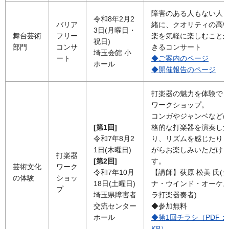
障害のある人もない人
令和8年2月2
バリア
緒に、クオリティの高
3日(月曜日・
舞台芸術
フリー
楽を気軽に楽しむこと
祝日)
部門
コンサ
きるコンサート
埼玉会館 小
ート
◆ご案内のページ
ホール
◆開催報告のページ
打楽器の魅力を体験で
ワークショップ。
コンガやジャンベなど
[第1回]
格的な打楽器を演奏し
令和7年8月2
り、リズムを感じたり
1日(木曜日)
がらお楽しみいただけ
打楽器
[第2回]
す。
芸術文化
ワーク
令和7年10月
【講師】荻原 松美 氏(
の体験
ショッ
18日(土曜日)
ナ・ウインド・オーケ
プ
埼玉県障害者
ラ打楽器奏者)
交流センター
◆参加無料
ホール
◆第1回チラシ（PDF：5
KB）