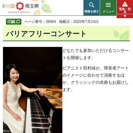
彩の国 埼玉県
緊急・防
情報を探す
メニュー
災
ページ番号：39964
掲載日：2020年7月14日
バリアフリーコンサート
どなたでも参加いただけるコンサー
トを開催します。
ピアニスト田村緑が、障害者アート
のイメージに合わせて演奏するほ
か、クラッシックの名曲もお届けし
ます。