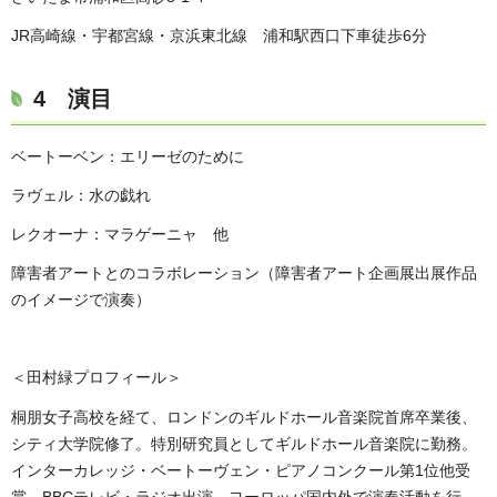
JR高崎線・宇都宮線・京浜東北線 浦和駅西口下車徒歩6分
4 演目
ベートーベン：エリーゼのために
ラヴェル：水の戯れ
レクオーナ：マラゲーニャ 他
障害者アートとのコラボレーション（障害者アート企画展出展作品
のイメージで演奏）
＜田村緑プロフィール＞
桐朋女子高校を経て、ロンドンのギルドホール音楽院首席卒業後、
シティ大学院修了。特別研究員としてギルドホール音楽院に勤務。
インターカレッジ・ベートーヴェン・ピアノコンクール第1位他受
賞。BBCテレビ・ラジオ出演、ヨーロッパ国内外で演奏活動を行