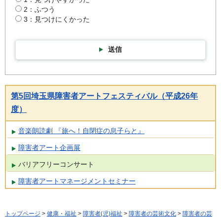
2：ふつう
3：見つけにくかった
送信
第5回埼玉県障害者アートフェスティバル（平成26年
度）
音楽朗読劇 『旅へ！自閉症の息子らと』
障害者アート企画展
バリアフリーコンサート
障害者アートマネージメントセミナー
トップページ
>
健康・福祉
>
障害者(児)福祉
>
障害者の芸術文化
>
障害者の芸