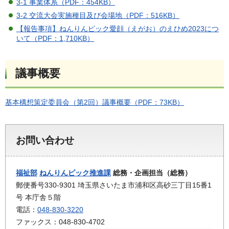
3-1 事業体系（PDF：454KB）
3-2 交流大会実施種目及び会場地（PDF：516KB）
【報告事項】ねんりんピック愛顔（えがお）のえひめ2023につ
いて（PDF：1,710KB）
議事概要
基本構想策定委員会（第2回）議事概要（PDF：73KB）
お問い合わせ
福祉部
ねんりんピック推進課
総務・企画担当（総務）
郵便番号330-9301 埼玉県さいたま市浦和区高砂三丁目15番1
号 本庁舎５階
電話：
048-830-3220
ファックス：048-830-4702